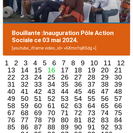
Bouillante :Inauguration Pôle Action
Sociale ce 03 mai 2024.
[youtube_iframe video_id= »6XmcfsjKSdg »]
1
2
3
4
5
6
7
8
9
10
11
12
13
14
15
16
17
18
19
20
21
22
23
24
25
26
27
28
29
30
31
32
33
34
35
36
37
38
39
40
41
42
43
44
45
46
47
48
49
50
51
52
53
54
55
56
57
58
59
60
61
62
63
64
65
66
67
68
69
70
71
72
73
74
75
76
77
78
79
80
81
82
83
84
85
86
87
88
89
90
91
92
93