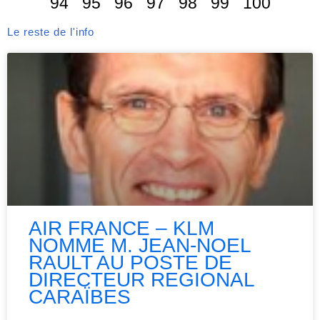
94
95
96
97
98
99
100
Le reste de l'info
AIR FRANCE – KLM
NOMME M. JEAN-NOEL
RAULT AU POSTE DE
DIRECTEUR REGIONAL
CARAÏBES