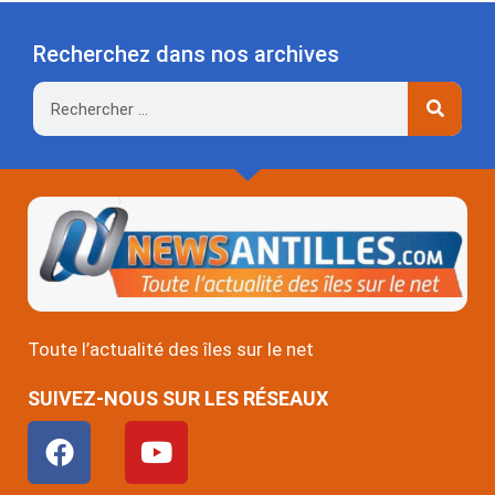
Recherchez dans nos archives
Rechercher
Toute l’actualité des îles sur le net
SUIVEZ-NOUS SUR LES RÉSEAUX
F
Y
a
o
c
u