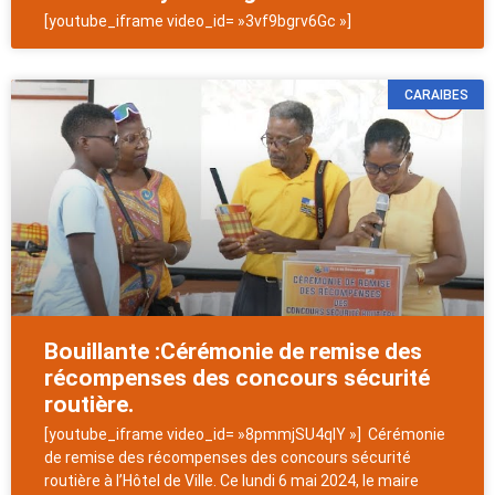
[youtube_iframe video_id= »3vf9bgrv6Gc »]
CARAIBES
Bouillante :Cérémonie de remise des
récompenses des concours sécurité
routière.
[youtube_iframe video_id= »8pmmjSU4qIY »] Cérémonie
de remise des récompenses des concours sécurité
routière à l’Hôtel de Ville. Ce lundi 6 mai 2024, le maire