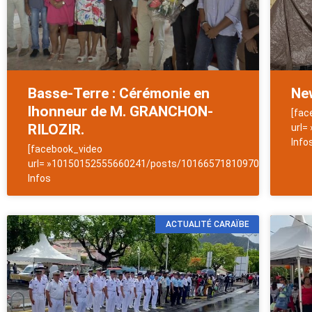
Basse-Terre : Cérémonie en
New
lhonneur de M. GRANCHON-
[fac
RILOZIR.
url=
Info
[facebook_video
url= »10150152555660241/posts/10166571810970241/ »]News
Infos
ACTUALITÉ CARAÏBE