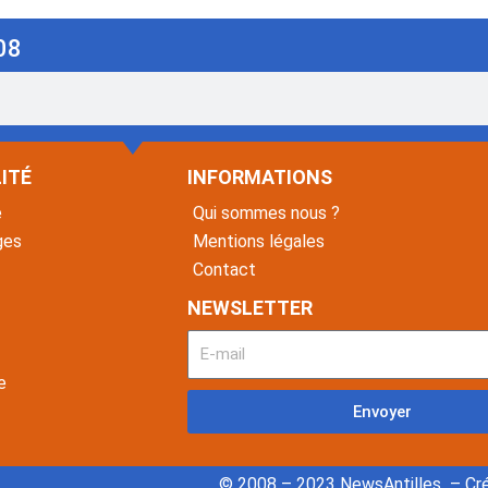
08
ITÉ
INFORMATIONS
é
Qui sommes nous ?
ges
Mentions légales
Contact
NEWSLETTER
e
Envoyer
© 2008 – 2023 NewsAntilles – Cré