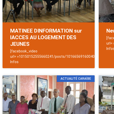
MATINEE DINFORMATION sur
New
lACCES AU LOGEMENT DES
[fac
JEUNES
url=
Info
[facebook_video
url= »10150152555660241/posts/10166569160040241/ »]News
Infos
ACTUALITÉ CARAÏBE