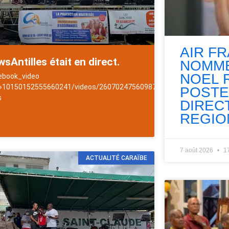
AIR F
sAntilles était en direct.
NOMME
NOEL 
ebook_video
 »10150152555660241/videos/2607024756098741/ »]NewsAntilles
POSTE
s
DIREC
Antilles
REGIO
7 août 2026
1
ACTUALITÉ CARAÏBE