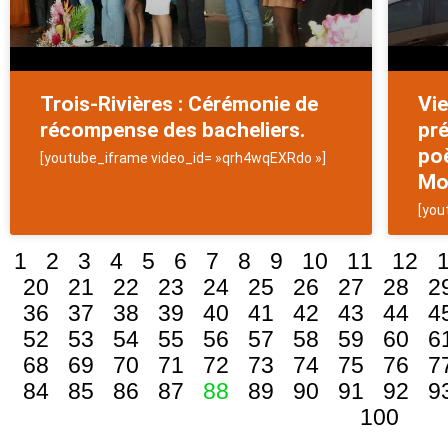
Trois-Rivières : Cérémonie de
Vie
récompense des bacheliers.
pré
poè
[youtube_iframe video_id= »qrh4wqEXRdo »]
Mo
[you
1
2
3
4
5
6
7
8
9
10
11
12
20
21
22
23
24
25
26
27
28
2
36
37
38
39
40
41
42
43
44
4
52
53
54
55
56
57
58
59
60
6
68
69
70
71
72
73
74
75
76
7
84
85
86
87
88
89
90
91
92
9
100