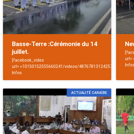
Basse-Terre :Cérémonie du 14
New
juillet.
[fac
url=
[facebook_video
Info
url= »10150152555660241/videos/4876781312425760/ »]NewsA
Infos
ACTUALITÉ CARAÏBE