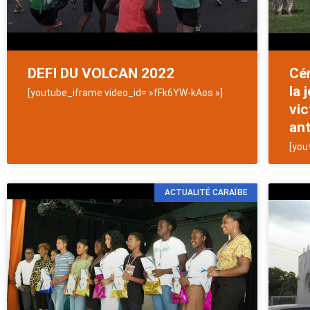
DEFI DU VOLCAN 2022
Cé
la 
[youtube_iframe video_id= »fFk6YW-kAos »]
vic
ant
[you
ACTUALITÉ CARAÏBE