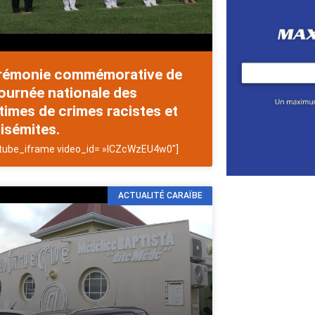
rémonie commémorative de
journée nationale des
times de crimes racistes et
isémites.
tube_iframe video_id= »lCZcWzEU4w0″]
ACTUALITÉ CARAÏBE