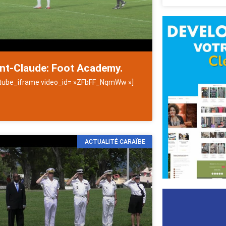
int-Claude: Foot Academy.
tube_iframe video_id= »ZFbFF_NqmWw »]
ACTUALITÉ CARAÏBE