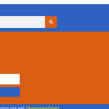
ation site web
DéveloppeurExpert