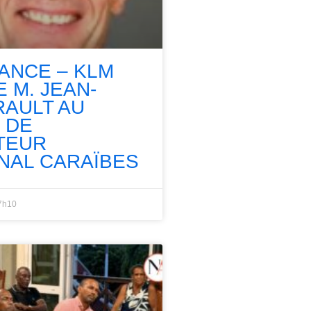
RANCE – KLM
 M. JEAN-
RAULT AU
 DE
TEUR
NAL CARAÏBES
7h10