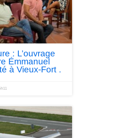
ure : L’ouvrage
rre Émmanuel
té à Vieux-Fort .
5h11