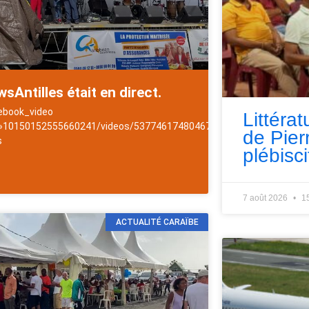
sAntilles était en direct.
ebook_video
Littérat
 »10150152555660241/videos/537746174804677/ »]NewsAntilles
de Pie
s
plébisci
Antilles
7 août 2026
1
ACTUALITÉ CARAÏBE