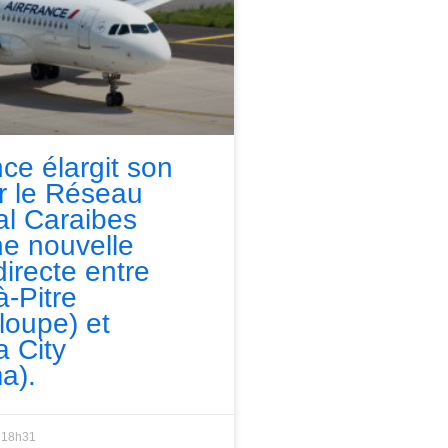
nce élargit son
ur le Réseau
l Caraibes
e nouvelle
directe entre
à-Pitre
loupe) et
 City
a).
18h31