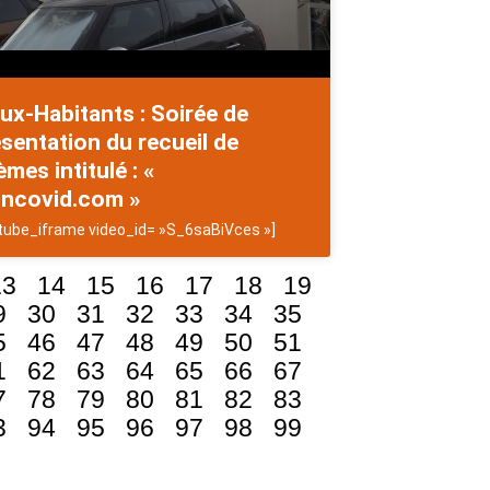
ux-Habitants : Soirée de
sentation du recueil de
mes intitulé : «
ncovid.com »
tube_iframe video_id= »S_6saBiVces »]
13
14
15
16
17
18
19
9
30
31
32
33
34
35
5
46
47
48
49
50
51
1
62
63
64
65
66
67
7
78
79
80
81
82
83
3
94
95
96
97
98
99