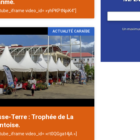
anmè.
tube_iframe video_id= »yhPKPtNpiK4″]
ACTUALITÉ CARAÏBE
se-Terre : Trophée de La
ntoise.
tube_iframe video_id= »rt0QGgat4jA »]