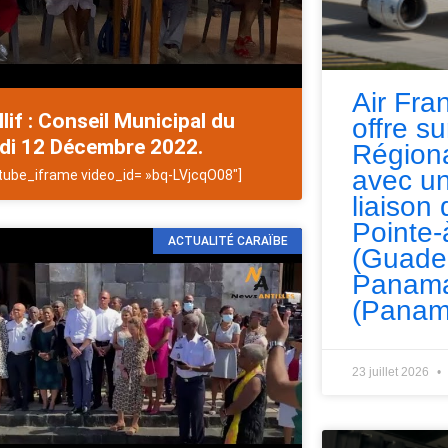
Air Fra
llif : Conseil Municipal du
offre s
ndi 12 Décembre 2022.
Régiona
avec un
tube_iframe video_id= »bq-LVjcqO08″]
liaison 
Pointe-
ACTUALITÉ CARAÏBE
(Guade
Panama
(Panam
23 juillet 2026