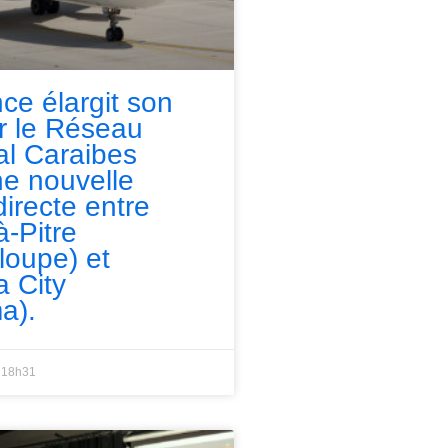
nce élargit son
ur le Réseau
l Caraibes
e nouvelle
directe entre
à-Pitre
loupe) et
 City
a).
18h31