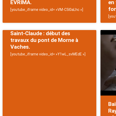
EVRIMA.
en 
fon
[youtube_iframe video_id= »VM-C5l0aLhc »]
[you
Saint-Claude : début des
travaux du pont de Morne à
Vaches.
[youtube_iframe video_id= »Y1wL_svMEdE »]
Bai
Ra