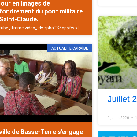
tour en images de
ffondrement du pont militaire
Saint-Claude.
tube_iframe video_id= »pbaTK5cppfw »]
ACTUALITÉ CARAÏBE
Juillet 
1 juillet 2026
1
ville de Basse-Terre s'engage