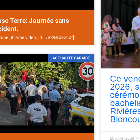
se Terre: Journée sans
ident.
tube_iframe video_id= »V39iIr0e2o0″]
ACTUALITÉ CARAÏBE
Ce vend
2026, s
cérémo
bacheli
Rivières
Bloncou
20 juillet 2026