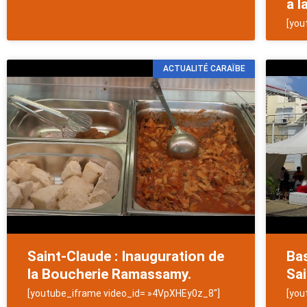
a l
[you
ACTUALITÉ CARAÏBE
Saint-Claude : Inauguration de
Bas
la Boucherie Ramassamy.
Sai
[youtube_iframe video_id= »4VpXHEy0z_8″]
[you