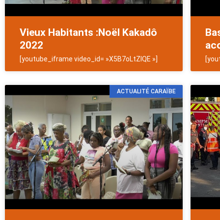
Vieux Habitants :Noël Kakadô
Bas
2022
acc
[youtube_iframe video_id= »X5B7oLtZlQE »]
[you
ACTUALITÉ CARAÏBE