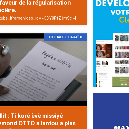
faveur de la régularisation
cière.
tube_iframe video_id= »ODY8PfZ1mSc »]
ACTUALITÉ CARAÏBE
llif : Ti koré èvè missiyé
ymond OTTO a lantou a plas