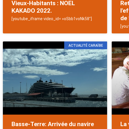
Vieux-Habitants : NOEL
Re
KAKADO 2022.
l'e
de 
[youtube_iframe video_id= »oSbb1voNk58″]
[you
ACTUALITÉ CARAÏBE
Basse-Terre: Arrivée du navire
La 