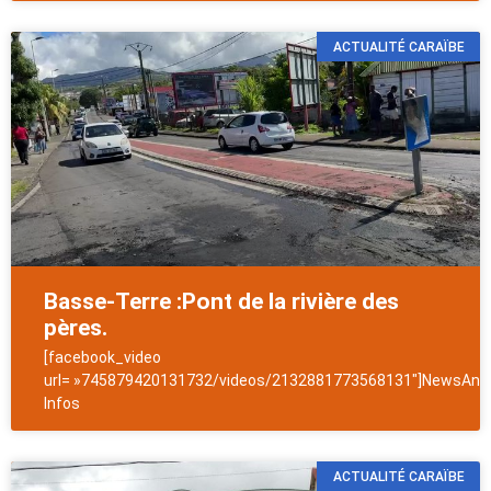
ACTUALITÉ CARAÏBE
Basse-Terre :Pont de la rivière des
pères.
[facebook_video
url= »745879420131732/videos/2132881773568131″]NewsAntil
Infos
ACTUALITÉ CARAÏBE