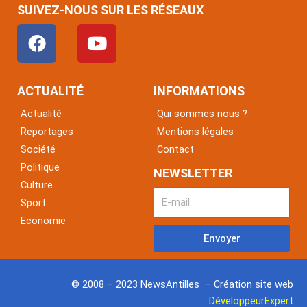
SUIVEZ-NOUS SUR LES RÉSEAUX
F
Y
a
o
c
u
e
t
ACTUALITÉ
INFORMATIONS
b
u
Actualité
Qui sommes nous ?
o
b
Reportages
Mentions légales
o
e
Société
Contact
k
Politique
NEWSLETTER
Culture
Sport
Economie
Envoyer
© 2008 – 2023 NewsAntilles – Création site web
DéveloppeurExpert