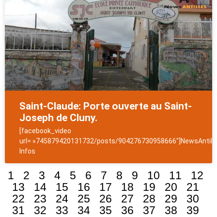
Saint-Claude: Porte ouverte au Saint-
Joseph de Cluny.
[facebook_video
url= »745879420131732/posts/904276730958666″]NewsAntill
Infos
1
2
3
4
5
6
7
8
9
10
11
12
13
14
15
16
17
18
19
20
21
22
23
24
25
26
27
28
29
30
31
32
33
34
35
36
37
38
39