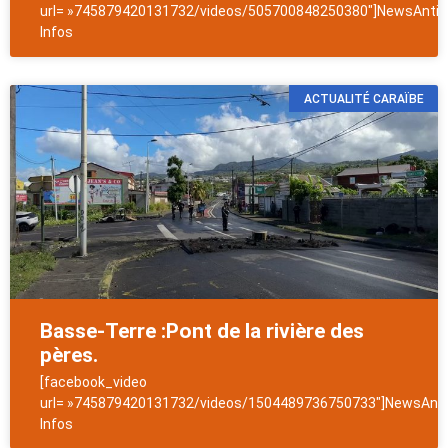
url= »745879420131732/videos/505700848250380″]NewsAntill
Infos
ACTUALITÉ CARAÏBE
Basse-Terre :Pont de la rivière des
pères.
[facebook_video
url= »745879420131732/videos/1504489736750733″]NewsAntil
Infos