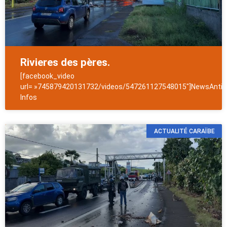
Rivieres des pères.
[facebook_video
url= »745879420131732/videos/547261127548015″]NewsAntill
Infos
ACTUALITÉ CARAÏBE