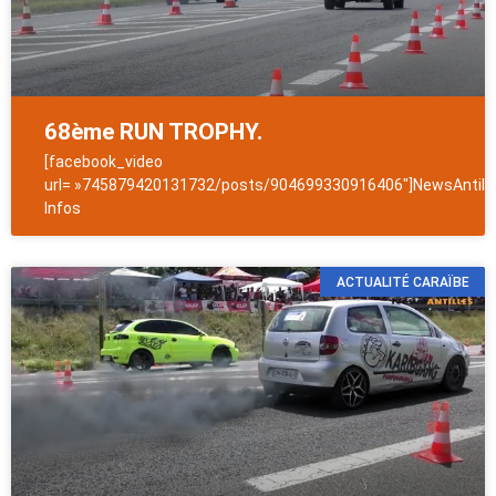
68ème RUN TROPHY.
[facebook_video
url= »745879420131732/posts/904699330916406″]NewsAntill
Infos
ACTUALITÉ CARAÏBE