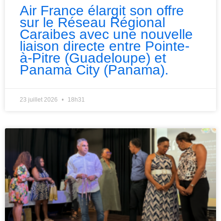
Air France élargit son offre
sur le Réseau Régional
Caraibes avec une nouvelle
liaison directe entre Pointe-
à-Pitre (Guadeloupe) et
Panama City (Panama).
23 juillet 2026
18h31