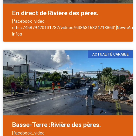
En direct de Rivière des pères.
[facebook_video
url= »745879420131732/videos/6386316324713863″]NewsAntil
Infos
ACTUALITÉ CARAÏBE
Basse-Terre :Rivière des pères.
[facebook_video