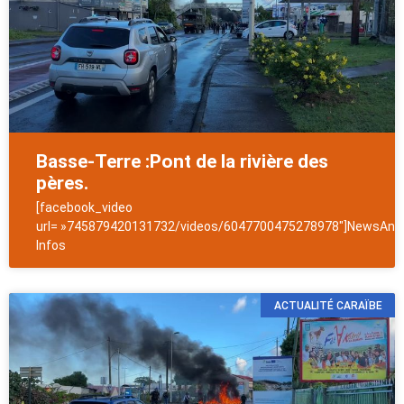
Basse-Terre :Pont de la rivière des
pères.
[facebook_video
url= »745879420131732/videos/6047700475278978″]NewsAntil
Infos
ACTUALITÉ CARAÏBE