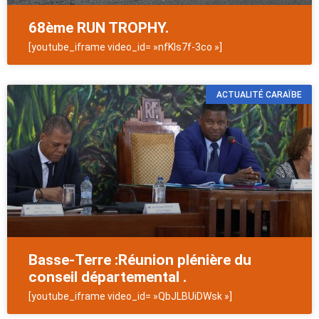
68ème RUN TROPHY.
[youtube_iframe video_id= »nfKls7f-3co »]
ACTUALITÉ CARAÏBE
Basse-Terre :Réunion plénière du
conseil départemental .
[youtube_iframe video_id= »QbJLBUiDWsk »]