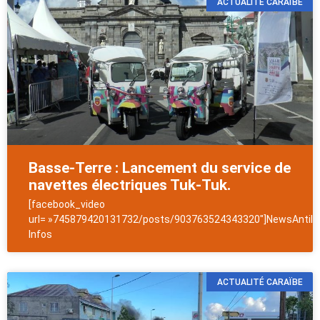
ACTUALITÉ CARAÏBE
Basse-Terre : Lancement du service de
navettes électriques Tuk-Tuk.
[facebook_video
url= »745879420131732/posts/903763524343320″]NewsAntill
Infos
ACTUALITÉ CARAÏBE