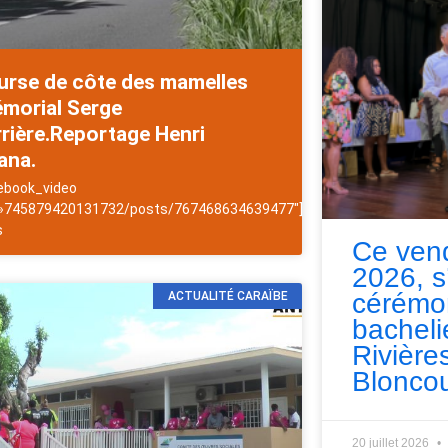
urse de côte des mamelles
émorial Serge
rière.Reportage Henri
ana.
ebook_video
 »745879420131732/posts/767468634639477″]NewsAntilles
s
Ce vend
2026, s
cérémo
ACTUALITÉ CARAÏBE
bacheli
Rivières
Bloncou
20 juillet 2026