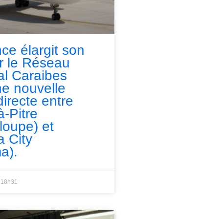
nce élargit son
ur le Réseau
l Caraibes
e nouvelle
directe entre
à-Pitre
loupe) et
 City
a).
18h31