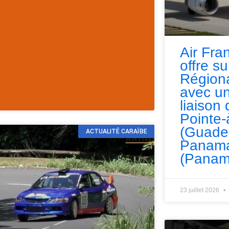
Air Fra
offre s
Régiona
les
avec un
liaison 
Pointe-
(Guade
ACTUALITÉ CARAÏBE
Panama
(Panam
23 juillet 2026