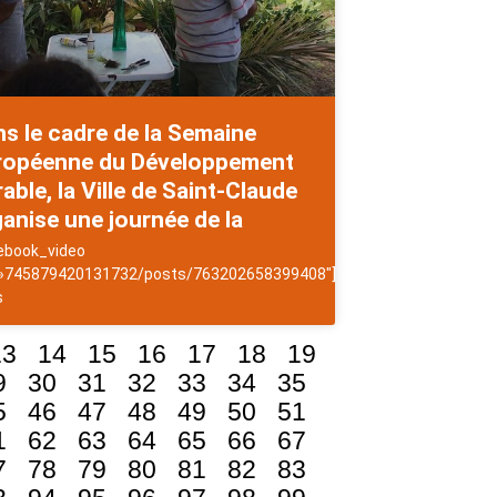
s le cadre de la Semaine
ropéenne du Développement
able, la Ville de Saint-Claude
anise une journée de la
es
ebook_video
 »745879420131732/posts/763202658399408″]NewsAntilles
s
13
14
15
16
17
18
19
9
30
31
32
33
34
35
5
46
47
48
49
50
51
1
62
63
64
65
66
67
7
78
79
80
81
82
83