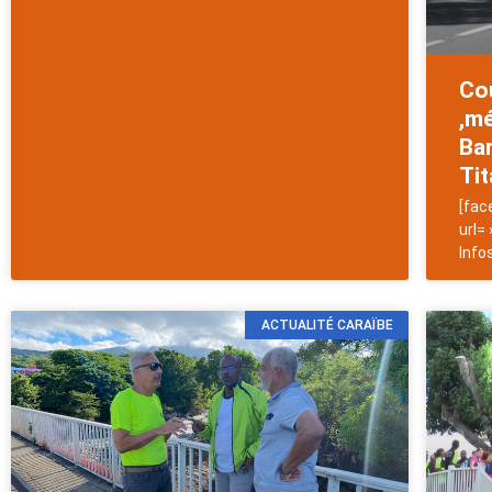
Co
,m
Bar
Tit
[fac
url=
Info
ACTUALITÉ CARAÏBE