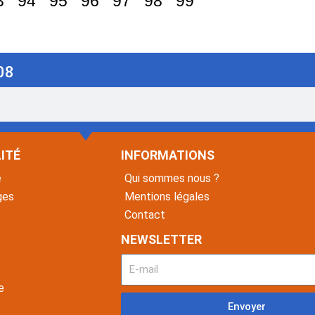
3
94
95
96
97
98
99
08
ITÉ
INFORMATIONS
é
Qui sommes nous ?
ges
Mentions légales
Contact
NEWSLETTER
e
Envoyer