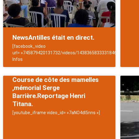
NewsAntilles était en direct.
[facebook_video
url= »745879420131732/videos/1438365833331846″]NewsAntil
Infos
Course de côte des mamelles
,mémorial Serge
Barrière.Reportage Henri
Titana.
[youtube_iframe video_id= »7aNO4dl5nns »]