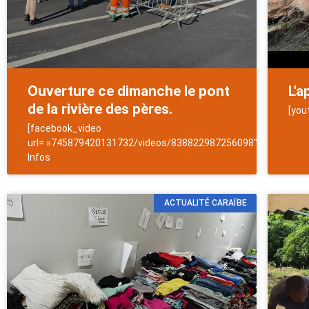
Ouverture ce dimanche le pont
L'a
de la rivière des pères.
[you
[facebook_video
url= »745879420131732/videos/838822987256098″]NewsAntill
Infos
ACTUALITÉ CARAÏBE