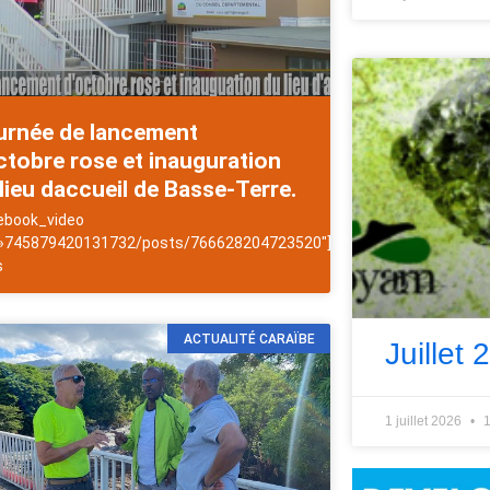
urnée de lancement
tobre rose et inauguration
lieu daccueil de Basse-Terre.
es
ebook_video
 »745879420131732/posts/766628204723520″]NewsAntilles
s
ACTUALITÉ CARAÏBE
Juillet 
1 juillet 2026
1