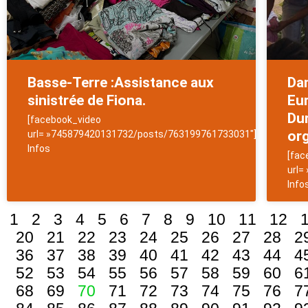
Basse-Terre :Assistance aux
Dan
sinistrée de Fiona.
Eu
Dur
[facebook_video
org
url= »745879420131732/posts/763199761733031″]NewsAntill
Infos
[fac
url=
Info
1
2
3
4
5
6
7
8
9
10
11
12
20
21
22
23
24
25
26
27
28
2
36
37
38
39
40
41
42
43
44
4
52
53
54
55
56
57
58
59
60
6
68
69
70
71
72
73
74
75
76
7