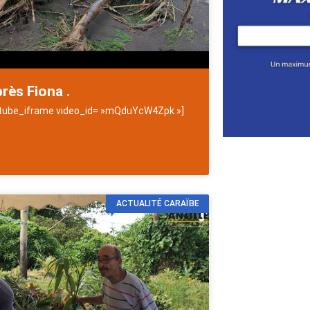
près Fiona .
tube_iframe video_id= »mQduYcW4Zpk »]
es
ACTUALITÉ CARAÏBE