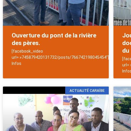
Ouverture du pont de la rivière
Jo
des pères.
doc
du 
[facebook_video
url= »745879420131732/posts/766742198045454″]NewsAntill
[fac
Infos
url=
Info
ACTUALITÉ CARAÏBE