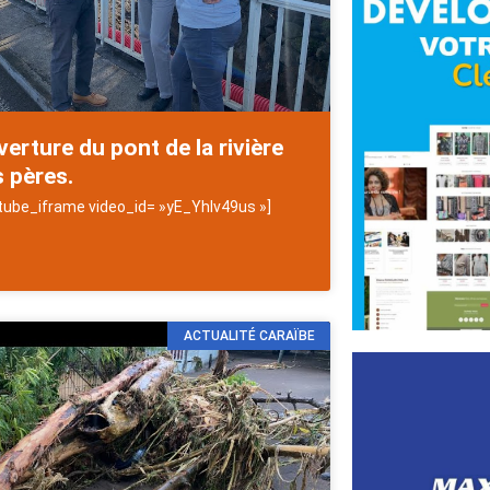
erture du pont de la rivière
 pères.
tube_iframe video_id= »yE_Yhlv49us »]
ACTUALITÉ CARAÏBE