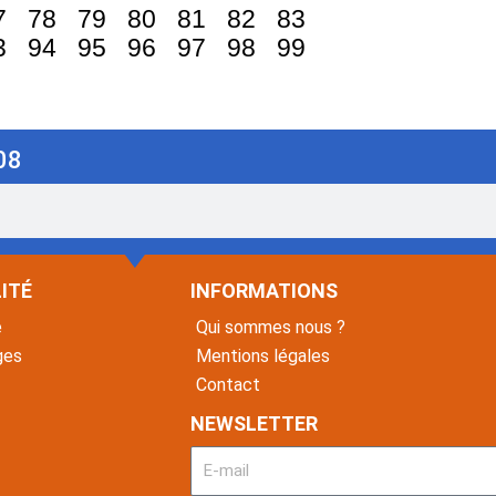
7
78
79
80
81
82
83
3
94
95
96
97
98
99
08
ITÉ
INFORMATIONS
é
Qui sommes nous ?
ges
Mentions légales
Contact
NEWSLETTER