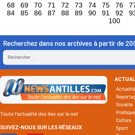
68
69
70
71
72
73
74
75
76
7
84
85
86
87
88
89
90
91
92
9
100
Recherchez dans nos archives à partir de 20
Rechercher
ACTUAL
Actualit
Reporta
Société
Politique
Toute l’actualité des îles sur le net
Culture
SUIVEZ-NOUS SUR LES RÉSEAUX
Sport