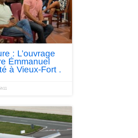
ure : L’ouvrage
rre Émmanuel
té à Vieux-Fort .
5h11