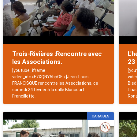
Trois-Rivières :Rencontre avec
L'h
les Associations.
23 
[youtube_iframe
[you
video_id= »F7XQNY5hpOE »]Jean-Louis
vide
FRANCISQUE rencontre les Associations, ce
Bisd
samedi 24 février à la salle Bloncourt
l’Ina
Francillette .
Rona
CARAIBES