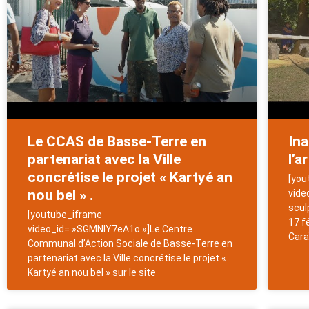
Le CCAS de Basse-Terre en
Ina
partenariat avec la Ville
l’a
concrétise le projet « Kartyé an
[you
nou bel » .
vide
scul
[youtube_iframe
17 f
video_id= »SGMNIY7eA1o »]Le Centre
Cara
Communal d’Action Sociale de Basse-Terre en
partenariat avec la Ville concrétise le projet «
Kartyé an nou bel » sur le site