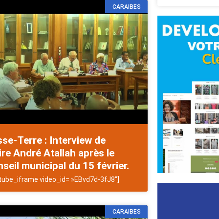
CARAIBES
se-Terre : Interview de
re André Atallah après le
seil municipal du 15 février.
tube_iframe video_id= »EBvd7d-3fJ8″]
CARAIBES