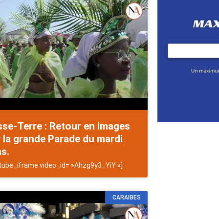
se-Terre : Retour en images
 la grande Parade du mardi
s.
tube_iframe video_id= »Ahzg9y3_YiY »]
CARAIBES