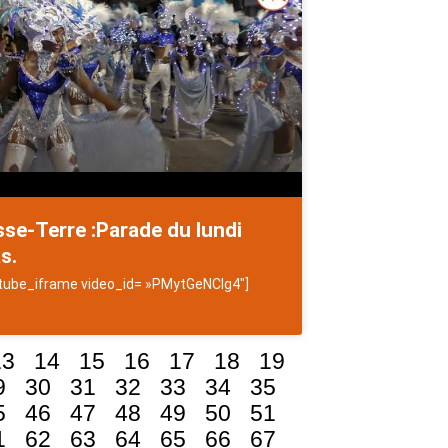
se-Terre :Parade du lundi
s.
tube_iframe video_id= »PMytGeNCIg4″]
13
14
15
16
17
18
19
9
30
31
32
33
34
35
5
46
47
48
49
50
51
1
62
63
64
65
66
67