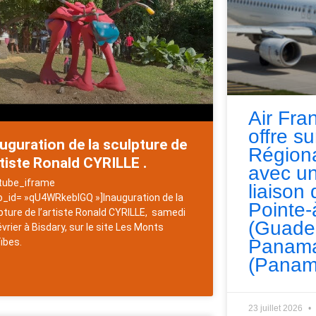
Air Fra
offre s
uguration de la sculpture de
Régiona
rtiste Ronald CYRILLE .
avec un
tube_iframe
liaison 
o_id= »qU4WRkebIGQ »]Inauguration de la
Pointe-
pture de l’artiste Ronald CYRILLE, samedi
(Guade
évrier à Bisdary, sur le site Les Monts
Panama
ïbes.
(Panam
23 juillet 2026