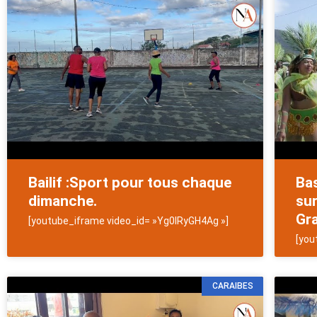
Bailif :Sport pour tous chaque
Bas
dimanche.
sur
Gra
[youtube_iframe video_id= »Yg0lRyGH4Ag »]
[you
CARAIBES