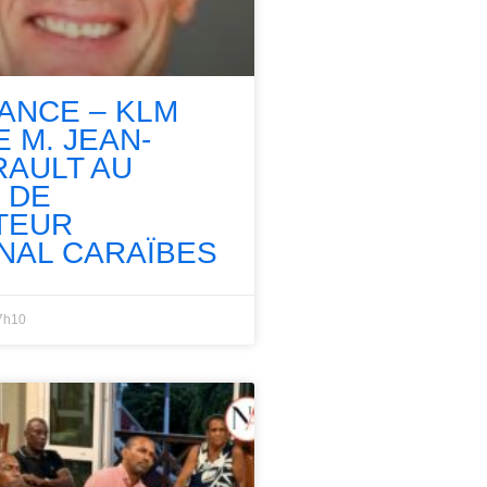
RANCE – KLM
 M. JEAN-
RAULT AU
 DE
TEUR
NAL CARAÏBES
7h10