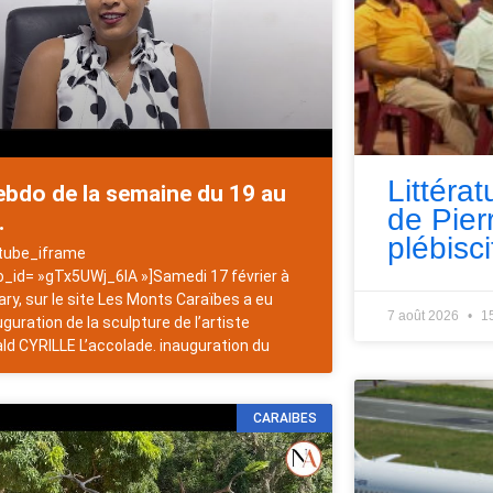
Littérat
ebdo de la semaine du 19 au
de Pie
.
plébisci
tube_iframe
o_id= »gTx5UWj_6lA »]Samedi 17 février à
ary, sur le site Les Monts Caraïbes a eu
7 août 2026
1
uguration de la sculpture de l’artiste
ld CYRILLE L’accolade. inauguration du
CARAIBES