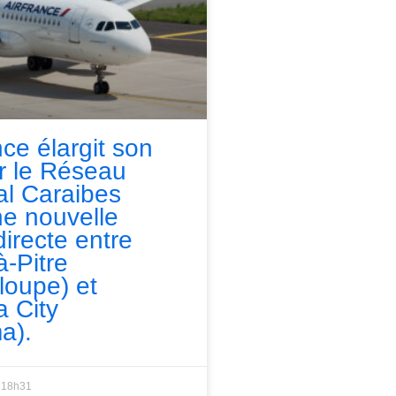
nce élargit son
ur le Réseau
l Caraibes
e nouvelle
directe entre
à-Pitre
loupe) et
 City
a).
18h31