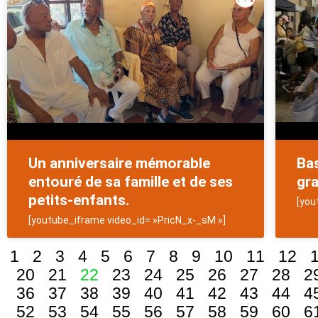
Un anniversaire mémorable
Bas
entouré de sa famille et de ses
gra
petits-enfants.
[you
[youtube_iframe video_id= »PricN_x-_sM »]
1
2
3
4
5
6
7
8
9
10
11
12
20
21
22
23
24
25
26
27
28
2
36
37
38
39
40
41
42
43
44
4
52
53
54
55
56
57
58
59
60
6