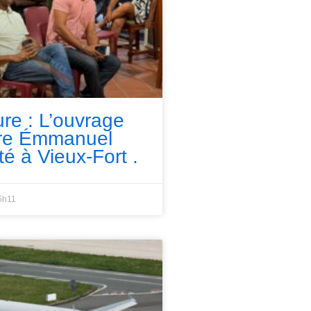
ure : L’ouvrage
rre Émmanuel
té à Vieux-Fort .
5h11