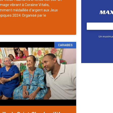
age vibrant à Coraline Vitalis,
mment médaillée d'argent aux Jeux
piques 2024. Organisé par le
CARAIBES