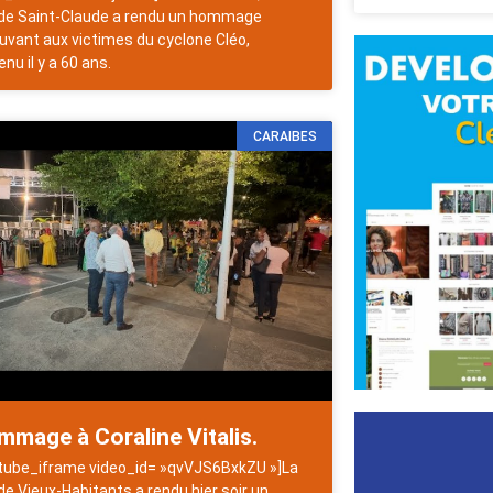
e de Saint-Claude a rendu un hommage
vant aux victimes du cyclone Cléo,
nu il y a 60 ans.
CARAIBES
mage à Coraline Vitalis.
tube_iframe video_id= »qvVJS6BxkZU »]La
e de Vieux-Habitants a rendu hier soir un