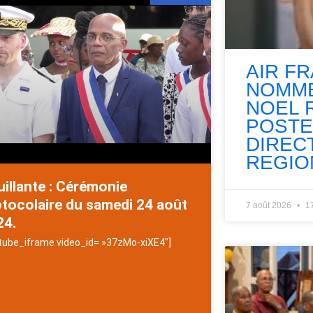
AIR F
NOMME
NOEL 
POSTE
DIREC
REGIO
illante : Cérémonie
tocolaire du samedi 24 août
7 août 2026
1
24.
tube_iframe video_id= »37zMo-xiXE4″]