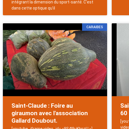
intégrant la dimension du sport-santé. C'est
dans cette optique qu’il
CARAIBES
Saint-Claude : Foire au
Sa
giraumon avec l'association
60 
Gallard Doubout.
[you
vide
[youtube_iframe video_id= »9S4I9uKhpzU »]