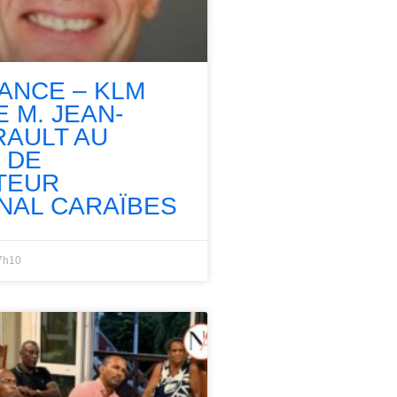
RANCE – KLM
 M. JEAN-
RAULT AU
 DE
TEUR
NAL CARAÏBES
7h10