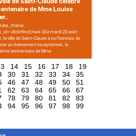
ville de Saint-Claude célèbre
centenaire de Mme Louise
er..
tube_iframe
o_id= »8ckH9ozLhwA »]Ce mardi 20 août
 , la ville de Saint-Claude a eu l'honneur de
brer un événement exceptionnel , le
ième anniversaire de Mme
13
14
15
16
17
18
19
9
30
31
32
33
34
35
5
46
47
48
49
50
51
1
62
63
64
65
66
67
7
78
79
80
81
82
83
3
94
95
96
97
98
99