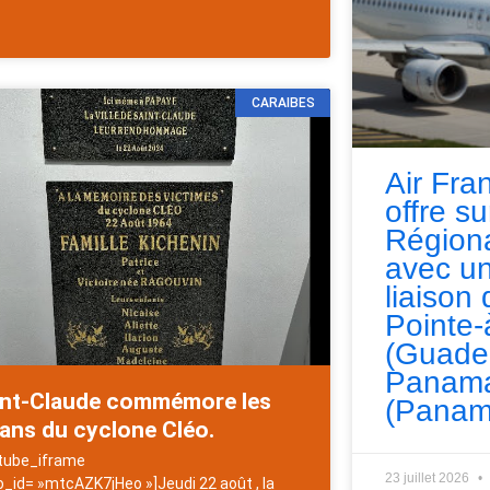
CARAIBES
Air Fra
offre s
Régiona
avec un
liaison 
Pointe-
(Guade
Panama
int-Claude commémore les
(Panam
ans du cyclone Cléo.
tube_iframe
23 juillet 2026
o_id= »mtcAZK7jHeo »]Jeudi 22 août , la