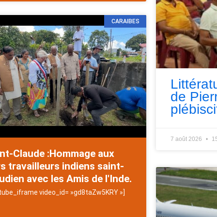
CARAIBES
Littérat
de Pie
plébisci
7 août 2026
1
int-Claude :Hommage aux
s travailleurs indiens saint-
udien avec les Amis de l'Inde.
tube_iframe video_id= »gd8taZw5KRY »]