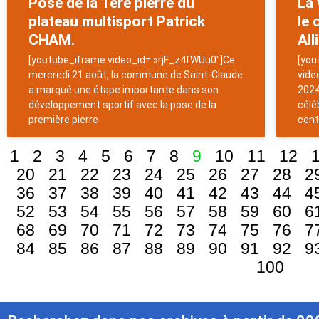
Pose de la 1ère pierre du
La 
plateau multisport Patrick
le 
CHAM.
Alli
[youtube_iframe video_id= »rjF_z4fWUu0″]Ce
[you
mercredi 21 août, la commune de Saint-Claude
vide
a marqué une étape importante dans son
2024
développement sportif avec la pose de la
célé
première pierre
cent
1
2
3
4
5
6
7
8
9
10
11
12
20
21
22
23
24
25
26
27
28
2
36
37
38
39
40
41
42
43
44
4
52
53
54
55
56
57
58
59
60
6
68
69
70
71
72
73
74
75
76
7
84
85
86
87
88
89
90
91
92
9
100