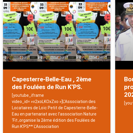
Capesterre-Belle-Eau , 2ème
Bou
des Foulées de Run K’PS.
pro
20
[youtube_iframe
video_id= »v2xoLKOxZxo »]L’Association des
[you
Locataires de Loïc Petit de Capesterre-Belle-
Eau en partenariat avec l’association Nature
‘Fit ,organise la 2ème édition des Foulées de
Run K’PS** L’Association