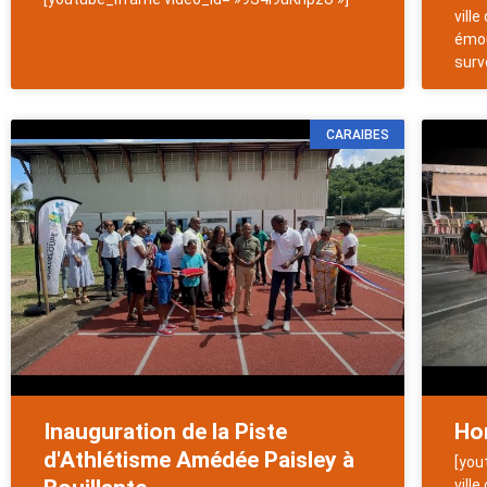
vill
émou
surve
CARAIBES
Inauguration de la Piste
Hom
d'Athlétisme Amédée Paisley à
[you
vill