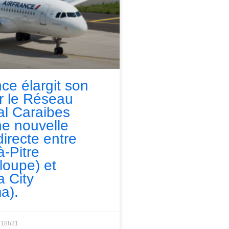
nce élargit son
ur le Réseau
l Caraibes
e nouvelle
directe entre
à-Pitre
loupe) et
 City
a).
18h31