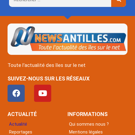
Toute l’actualité des îles sur le net
SUIVEZ-NOUS SUR LES RÉSEAUX
F
Y
a
o
c
u
e
t
ACTUALITÉ
INFORMATIONS
b
u
Actualité
Qui sommes nous ?
o
b
Reportages
Mentions légales