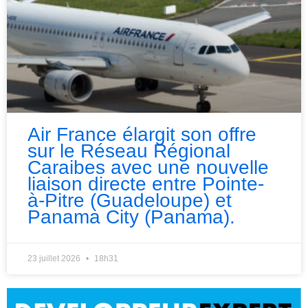
Air France élargit son offre
sur le Réseau Régional
Caraibes avec une nouvelle
liaison directe entre Pointe-
à-Pitre (Guadeloupe) et
Panama City (Panama).
23 juillet 2026
18h31