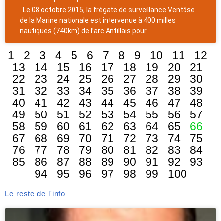
Le 08 octobre 2015, la frégate de surveillance Ventôse
de la Marine nationale est intervenue à 400 milles
nautiques (740km) de l’arc Antillais pour
1
2
3
4
5
6
7
8
9
10
11
12
13
14
15
16
17
18
19
20
21
22
23
24
25
26
27
28
29
30
31
32
33
34
35
36
37
38
39
40
41
42
43
44
45
46
47
48
49
50
51
52
53
54
55
56
57
58
59
60
61
62
63
64
65
66
67
68
69
70
71
72
73
74
75
76
77
78
79
80
81
82
83
84
85
86
87
88
89
90
91
92
93
94
95
96
97
98
99
100
Le reste de l'info