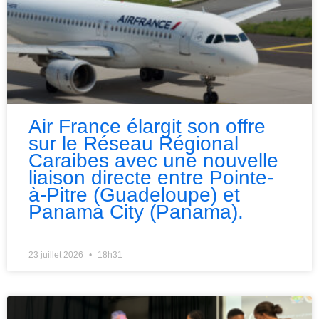
Air France élargit son offre
sur le Réseau Régional
Caraibes avec une nouvelle
liaison directe entre Pointe-
à-Pitre (Guadeloupe) et
Panama City (Panama).
23 juillet 2026
18h31