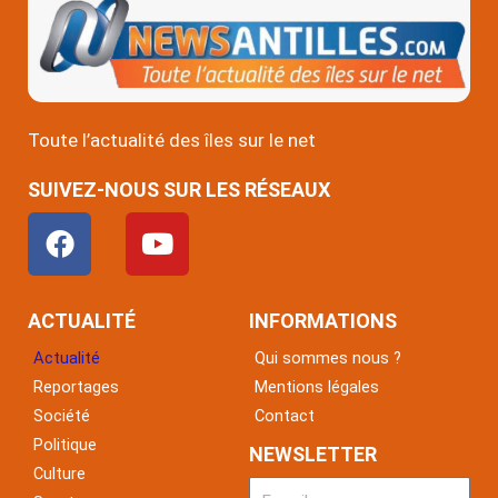
Toute l’actualité des îles sur le net
SUIVEZ-NOUS SUR LES RÉSEAUX
F
Y
a
o
c
u
e
t
ACTUALITÉ
INFORMATIONS
b
u
Actualité
Qui sommes nous ?
o
b
Reportages
Mentions légales
o
e
Société
Contact
k
Politique
NEWSLETTER
Culture