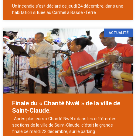
Un incendie s’est déclaré ce jeudi 24 décembre, dans une
habitation située au Carmel à Basse -Terre.
ACTUALITÉ
Finale du « Chanté Nwèl » de la ville de
Saint-Claude.
Après plusieurs « Chanté Nwèl » dans les différentes
sections de la ville de Saint-Claude, c’était la grande
finale ce mardi 22 décembre, sur le parking