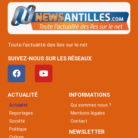
Toute l’actualité des îles sur le net
SUIVEZ-NOUS SUR LES RÉSEAUX
F
Y
a
o
c
u
e
t
ACTUALITÉ
INFORMATIONS
b
u
Actualité
Qui sommes nous ?
o
b
Reportages
Mentions légales
o
e
Société
Contact
k
Politique
NEWSLETTER
Culture