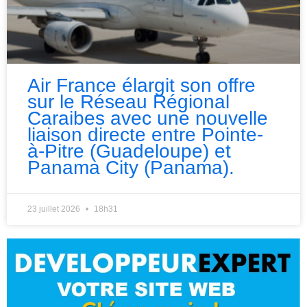
Air France élargit son offre
sur le Réseau Régional
Caraibes avec une nouvelle
liaison directe entre Pointe-
à-Pitre (Guadeloupe) et
Panama City (Panama).
23 juillet 2026
18h31