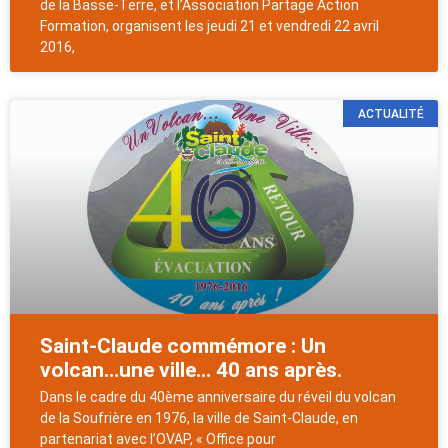
de la Basse-Terre, et l’Association Partage Action
Formation, organisent les jeudi 21 et vendredi 22 avril
2016,
ACTUALITÉ
Saint-Claude commémore : Un
volcan…une ville… 40 ans après.
Dans le cadre du 40ème anniversaire du réveil du volcan
de la Soufrière en 1976, la ville de Saint-Claude, en
partenariat avec l’OVAP, « Office pour