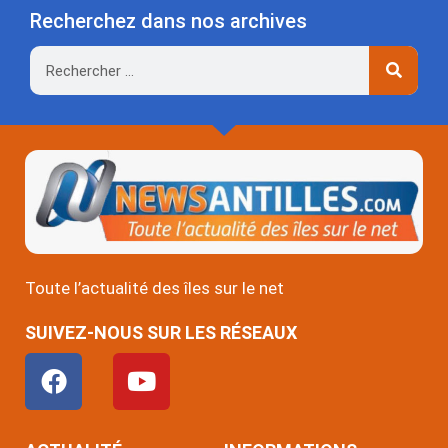
Recherchez dans nos archives
Rechercher
Toute l’actualité des îles sur le net
SUIVEZ-NOUS SUR LES RÉSEAUX
F
Y
a
o
c
u
e
t