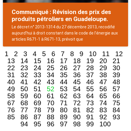
Communiqué : Révision des prix des
produits pétroliers en Guadeloupe.
Le décret n° 2013-1314 du 27 décembre 2013, recodifié
aujourd’hui à droit constant dans le code de l’énergie aux
articles R671-1 à R671-13, prévoit que
1
2
3
4
5
6
7
8
9
10
11
12
13
14
15
16
17
18
19
20
21
22
23
24
25
26
27
28
29
30
31
32
33
34
35
36
37
38
39
40
41
42
43
44
45
46
47
48
49
50
51
52
53
54
55
56
57
58
59
60
61
62
63
64
65
66
67
68
69
70
71
72
73
74
75
76
77
78
79
80
81
82
83
84
85
86
87
88
89
90
91
92
93
94
95
96
97
98
99
100