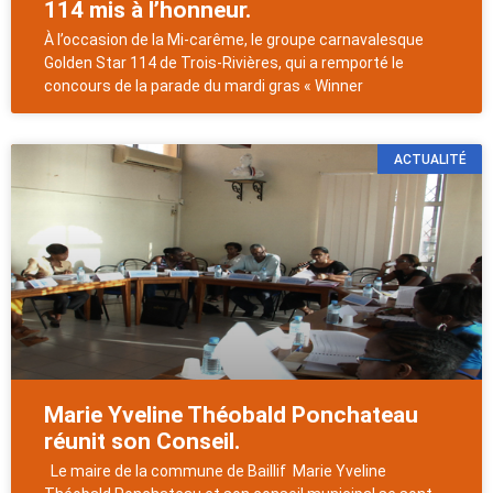
114 mis à l’honneur.
À l’occasion de la Mi-carême, le groupe carnavalesque
Golden Star 114 de Trois-Rivières, qui a remporté le
concours de la parade du mardi gras « Winner
ACTUALITÉ
Marie Yveline Théobald Ponchateau
réunit son Conseil.
Le maire de la commune de Baillif Marie Yveline