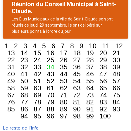
Réunion du Conseil Municipal à Saint-
Claude.
Les Élus Municipaux de la ville de Saint-Claude se sont
réunis ce jeudi 29 septembre. Ils ont délibéré sur
plusieurs points à l’ordre du jour
1
2
3
4
5
6
7
8
9
10
11
12
13
14
15
16
17
18
19
20
21
22
23
24
25
26
27
28
29
30
31
32
33
34
35
36
37
38
39
40
41
42
43
44
45
46
47
48
49
50
51
52
53
54
55
56
57
58
59
60
61
62
63
64
65
66
67
68
69
70
71
72
73
74
75
76
77
78
79
80
81
82
83
84
85
86
87
88
89
90
91
92
93
94
95
96
97
98
99
100
Le reste de l'info