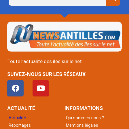
Toute l’actualité des îles sur le net
SUIVEZ-NOUS SUR LES RÉSEAUX
F
Y
a
o
c
u
e
t
ACTUALITÉ
INFORMATIONS
b
u
Actualité
Qui sommes nous ?
o
b
Reportages
Mentions légales
o
e