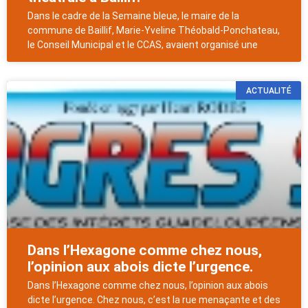
Dans le cadre de la Semaine bleue, le maire de la
commune de Baillif, Marie-Yveline Théobald-Ponchateau,
le Conseil Municipal et le CCAS, avaient organisé une
ACTUALITÉ
Dans l’Hexagone comme chez nous,
l’opinion aux abois dicte l’urgence.
Dans l’Hexagone comme chez nous, l’opinion aux abois
dicte l’urgence. Chez nous, c’est la rue menaçante et des