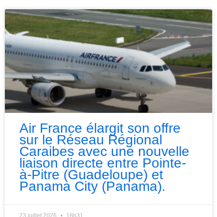
Air France élargit son offre
sur le Réseau Régional
Caraibes avec une nouvelle
liaison directe entre Pointe-
à-Pitre (Guadeloupe) et
Panama City (Panama).
23 juillet 2026
18h31