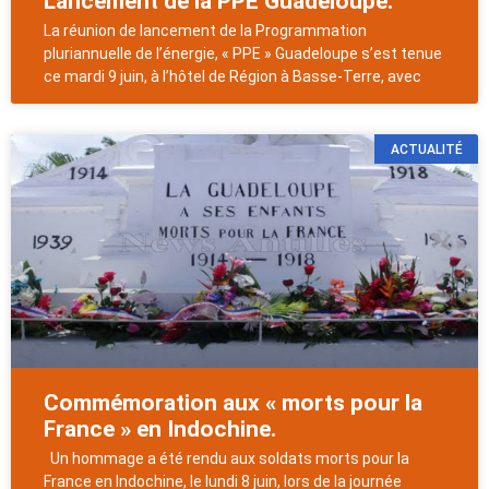
Lancement de la PPE Guadeloupe.
La réunion de lancement de la Programmation
pluriannuelle de l’énergie, « PPE » Guadeloupe s’est tenue
ce mardi 9 juin, à l’hôtel de Région à Basse-Terre, avec
ACTUALITÉ
Commémoration aux « morts pour la
France » en Indochine.
Un hommage a été rendu aux soldats morts pour la
France en Indochine, le lundi 8 juin, lors de la journée