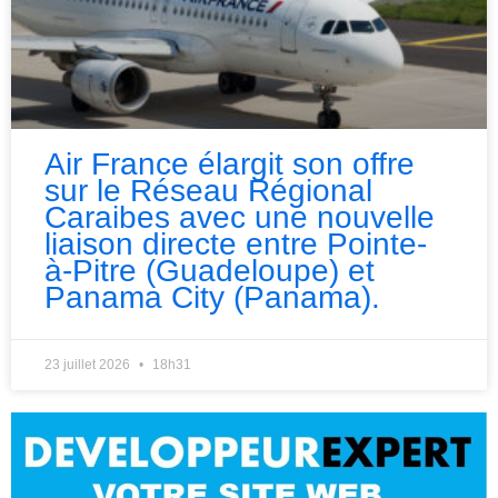
Air France élargit son offre
sur le Réseau Régional
Caraibes avec une nouvelle
liaison directe entre Pointe-
à-Pitre (Guadeloupe) et
Panama City (Panama).
23 juillet 2026
18h31