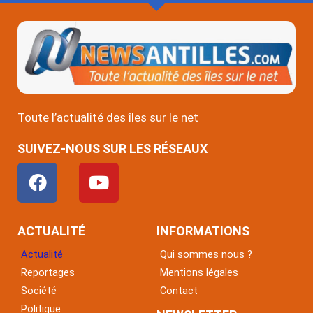
Toute l’actualité des îles sur le net
SUIVEZ-NOUS SUR LES RÉSEAUX
F
Y
a
o
c
u
e
t
ACTUALITÉ
INFORMATIONS
b
u
Actualité
Qui sommes nous ?
o
b
Reportages
Mentions légales
o
e
Société
Contact
k
Politique