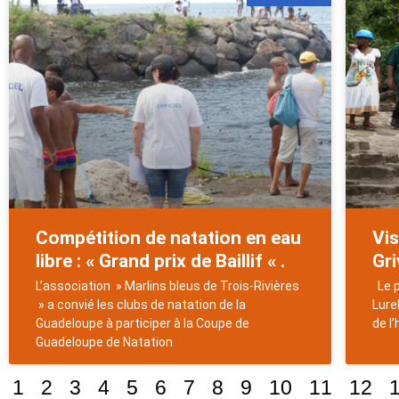
Compétition de natation en eau
Vis
libre : « Grand prix de Baillif « .
Gri
L’association » Marlins bleus de Trois-Rivières
Le p
» a convié les clubs de natation de la
Lurel
Guadeloupe à participer à la Coupe de
de l’
Guadeloupe de Natation
1
2
3
4
5
6
7
8
9
10
11
12