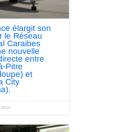
nce élargit son
ur le Réseau
l Caraibes
e nouvelle
directe entre
à-Pitre
loupe) et
 City
a).
18h31