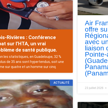
Air Fra
offre s
Régiona
is-Rivières : Conférence
avec un
at sur l’HTA, un vrai
liaison 
blème de santé publique.
Pointe-
n les statistiques, en Guadeloupe, 32 %
(Guade
plus de 35 ans sont hypertendus, soit une
Panama
e sur quatre et un homme sur cinq.
(Panam
ACTUALITÉ
23 juillet 2026