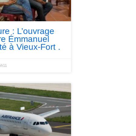
ure : L’ouvrage
rre Émmanuel
té à Vieux-Fort .
5h11