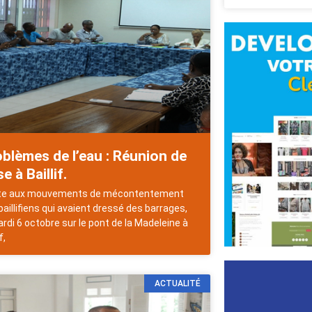
blèmes de l’eau : Réunion de
se à Baillif.
te aux mouvements de mécontentement
baillifiens qui avaient dressé des barrages,
ardi 6 octobre sur le pont de la Madeleine à
f,
ACTUALITÉ