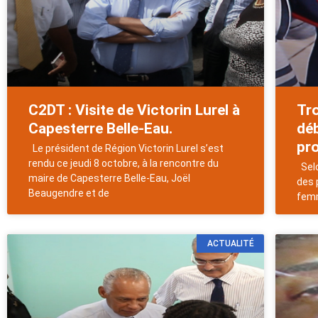
C2DT : Visite de Victorin Lurel à
Tro
Capesterre Belle-Eau.
déb
pro
Le président de Région Victorin Lurel s’est
rendu ce jeudi 8 octobre, à la rencontre du
Selo
maire de Capesterre Belle-Eau, Joël
des 
Beaugendre et de
femm
ACTUALITÉ