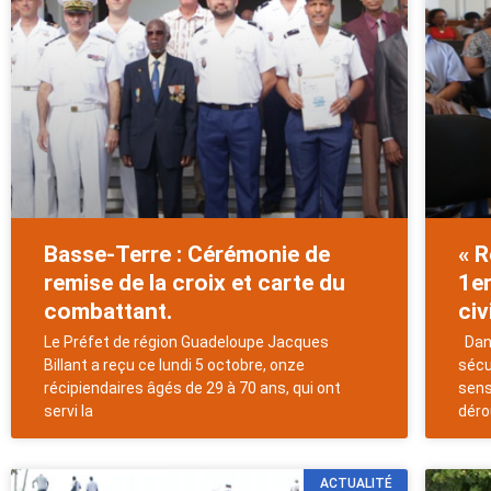
Basse-Terre : Cérémonie de
« R
remise de la croix et carte du
1er
combattant.
civ
Le Préfet de région Guadeloupe Jacques
Dans
Billant a reçu ce lundi 5 octobre, onze
sécu
récipiendaires âgés de 29 à 70 ans, qui ont
sens
servi la
déro
ACTUALITÉ