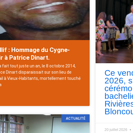
llif : Hommage du Cygne-
r à Patrice Dinart.
 fait tout juste un an, le 8 octobre 2014,
Ce vend
ice Dinart disparaissait sur son lieu de
2026, s
ail à Vieux-Habitants, mortellement touché
a
cérémo
bacheli
Rivières
Bloncou
ACTUALITÉ
20 juillet 2026