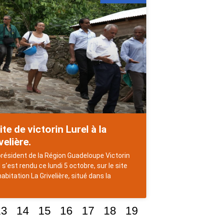
ite de victorin Lurel à la
velière.
résident de la Région Guadeloupe Victorin
 s’est rendu ce lundi 5 octobre, sur le site
habitation La Grivelière, situé dans la
13
14
15
16
17
18
19