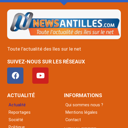
Toute l’actualité des îles sur le net
SUIVEZ-NOUS SUR LES RÉSEAUX
F
Y
a
o
c
u
e
t
ACTUALITÉ
INFORMATIONS
b
u
Actualité
Qui sommes nous ?
o
b
Reportages
Mentions légales
o
e
Société
Contact
k
Politique