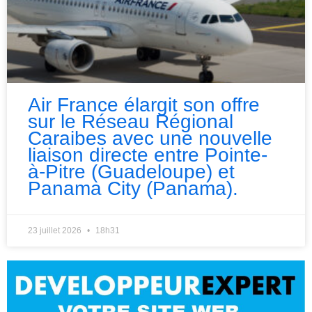
Air France élargit son offre
sur le Réseau Régional
Caraibes avec une nouvelle
liaison directe entre Pointe-
à-Pitre (Guadeloupe) et
Panama City (Panama).
23 juillet 2026
18h31