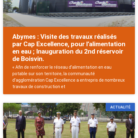
Abymes : Visite des travaux réalisés
par Cap Excellence, pour l’alimentation
en eau ; Inauguration du 2nd réservoir
de Boisvin.
« Afin de renforcer le réseau d’alimentation en eau
potable sur son territoire, la communauté
d’agglomération Cap Excellence a entrepris de nombreux
travaux de construction et
ACTUALITÉ