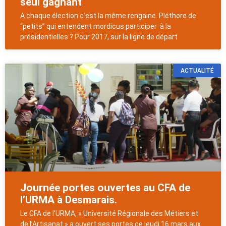
seul gagnant
A chaque élection c’est la même rengaine. Pléthore de
“petits” qui entendent mordicus participer à la
présidentielles ? Pour 2017, sur la ligne de départ
ACTUALITÉ
Journée portes ouvertes au CFA de
l’URMA à Desmarais.
Le CFA de l’URMA, « Université Régionale des Métiers et
de l’Artisanat » a ouvert ses portes ce jeudi 16 mars aux