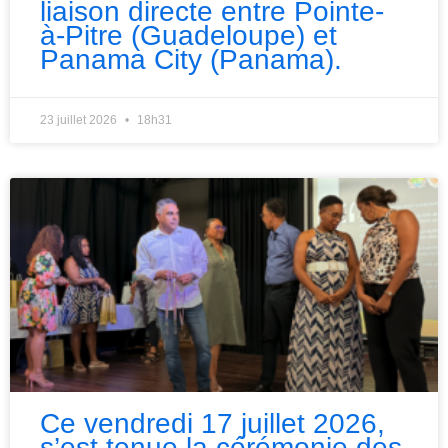
liaison directe entre Pointe-
à-Pitre (Guadeloupe) et
Panama City (Panama).
23 juillet 2026
18h31
Ce vendredi 17 juillet 2026,
s’est tenue la cérémonie des