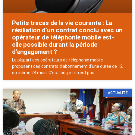
Petits tracas de la vie courante : La
résiliation d’un contrat conclu avec un
opérateur de téléphonie mobile est-
elle possible durant la période
d’engagement ?
La plupart des opérateurs de téléphonie mobile
proposent des contrats d’abonnement d’une durée de 12
ou même 24 mois. C’est long et il n’est pas
ACTUALITÉ