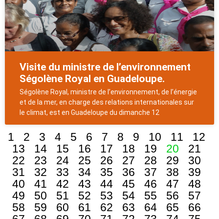
Visite du ministre de l’environnement
Ségolène Royal en Guadeloupe.
Ségolène Royal, ministre de l’environnement, de l’énergie
et de la mer, en charge des relations internationales sur
le climat, est en Guadeloupe du dimanche 12
1
2
3
4
5
6
7
8
9
10
11
12
13
14
15
16
17
18
19
20
21
22
23
24
25
26
27
28
29
30
31
32
33
34
35
36
37
38
39
40
41
42
43
44
45
46
47
48
49
50
51
52
53
54
55
56
57
58
59
60
61
62
63
64
65
66