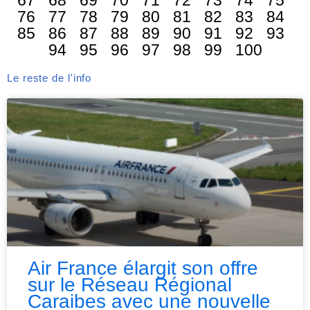
67
68
69
70
71
72
73
74
75
76
77
78
79
80
81
82
83
84
85
86
87
88
89
90
91
92
93
94
95
96
97
98
99
100
Le reste de l'info
Air France élargit son offre
sur le Réseau Régional
Caraibes avec une nouvelle