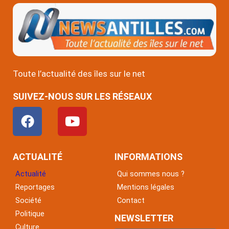
Toute l’actualité des îles sur le net
SUIVEZ-NOUS SUR LES RÉSEAUX
F
Y
a
o
c
u
e
t
ACTUALITÉ
INFORMATIONS
b
u
Actualité
Qui sommes nous ?
o
b
Reportages
Mentions légales
o
e
Société
Contact
k
Politique
NEWSLETTER
Culture