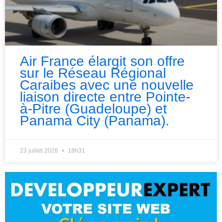
Air France élargit son offre
sur le Réseau Régional
Caraibes avec une nouvelle
liaison directe entre Pointe-
à-Pitre (Guadeloupe) et
Panama City (Panama).
23 juillet 2026
18h31