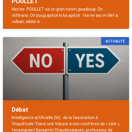
POULLET
Hector POULLET sé on gran nonm gwadloup. On
référans. On boug apèzé ki ka apézé. I ka viv asi on lilèt a
volkan, siklòn é
ACTUALITÉ
Débat
Intelligence artificielle (IA) : de la fascination à
l’inquiétude ! Dans une tribune à nos confrères de « Libé »,
l’enseignant Benjamin Chaudesaigues, professeur de