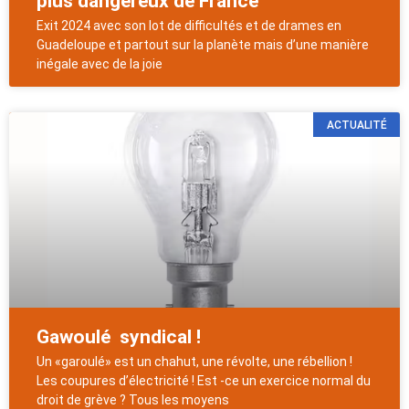
plus dangereux de France
Exit 2024 avec son lot de difficultés et de drames en
Guadeloupe et partout sur la planète mais d’une manière
inégale avec de la joie
ACTUALITÉ
Gawoulé syndical !
Un «garoulé» est un chahut, une révolte, une rébellion !
Les coupures d’électricité ! Est -ce un exercice normal du
droit de grève ? Tous les moyens