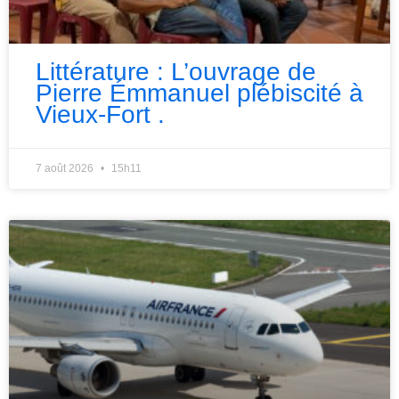
Littérature : L’ouvrage de
Pierre Émmanuel plébiscité à
Vieux-Fort .
7 août 2026
15h11