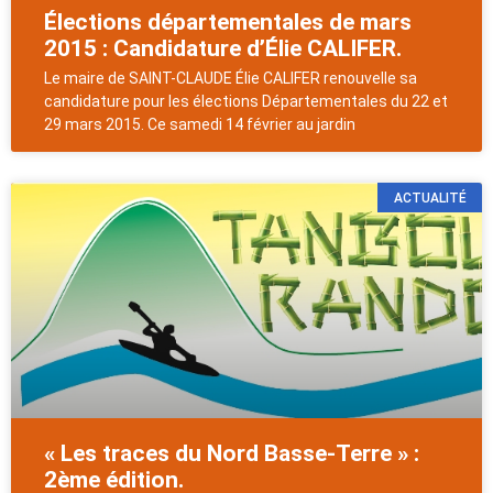
Élections départementales de mars
2015 : Candidature d’Élie CALIFER.
Le maire de SAINT-CLAUDE Élie CALIFER renouvelle sa
candidature pour les élections Départementales du 22 et
29 mars 2015. Ce samedi 14 février au jardin
ACTUALITÉ
« Les traces du Nord Basse-Terre » :
2ème édition.