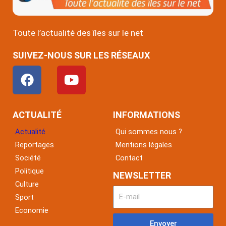
Toute l’actualité des îles sur le net
SUIVEZ-NOUS SUR LES RÉSEAUX
F
Y
a
o
c
u
e
t
ACTUALITÉ
INFORMATIONS
b
u
Actualité
Qui sommes nous ?
o
b
Reportages
Mentions légales
o
e
Société
Contact
k
Politique
NEWSLETTER
Culture
Sport
Economie
Envoyer