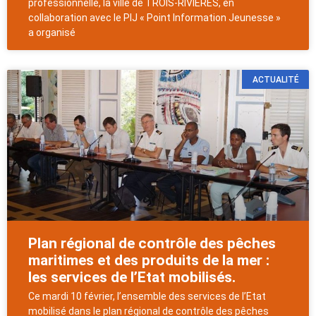
professionnelle, la ville de TROIS-RIVIÈRES, en
collaboration avec le PIJ « Point Information Jeunesse »
a organisé
ACTUALITÉ
Plan régional de contrôle des pêches
maritimes et des produits de la mer :
les services de l’Etat mobilisés.
Ce mardi 10 février, l’ensemble des services de l’Etat
mobilisé dans le plan régional de contrôle des pêches