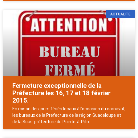
ACTUALITÉ
Fermeture exceptionnelle de la
Préfecture les 16, 17 et 18 février
2015.
En raison des jours fériés locaux à l’occasion du carnaval,
les bureaux de la Préfecture de la région Guadeloupe et
de la Sous-préfecture de Pointe-à-Pitre