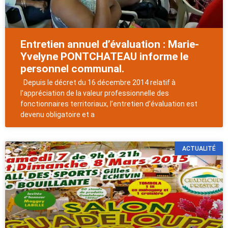
Entretien annuel d’évaluation : Marie-
Yvelyne PONTCHATEAU informe le
personnel communal.
Depuis le décret du 16 décembre 2014 relatif à
l’appréciation de la valeur professionnelle des
fonctionnaires territoriaux, l’entretien d’évaluation est
devenu obligatoire et a
ACTUALITÉ