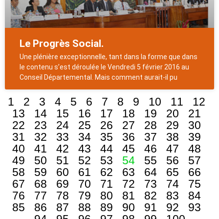
Le Progrès Social.
Une plénière exceptionnelle, tant dans la forme que dans
le contenu s’est déroulée le Vendredi 5 février 2016 au
Conseil Départemental. Mais comment aurait-il pu
1
2
3
4
5
6
7
8
9
10
11
12
13
14
15
16
17
18
19
20
21
22
23
24
25
26
27
28
29
30
31
32
33
34
35
36
37
38
39
40
41
42
43
44
45
46
47
48
49
50
51
52
53
54
55
56
57
58
59
60
61
62
63
64
65
66
67
68
69
70
71
72
73
74
75
76
77
78
79
80
81
82
83
84
85
86
87
88
89
90
91
92
93