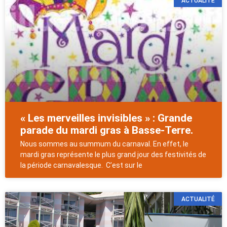
ACTUALITÉ
« Les merveilles invisibles » : Grande
parade du mardi gras à Basse-Terre.
Nous sommes au summum du carnaval. En effet, le
mardi gras représente le plus grand jour des festivités de
la période carnavalesque. C’est sur le
ACTUALITÉ