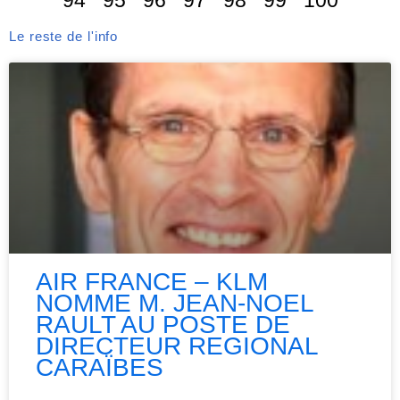
94
95
96
97
98
99
100
Le reste de l'info
AIR FRANCE – KLM
NOMME M. JEAN-NOEL
RAULT AU POSTE DE
DIRECTEUR REGIONAL
CARAÏBES