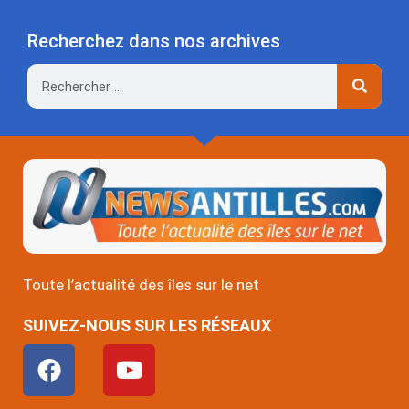
Recherchez dans nos archives
Rechercher
Toute l’actualité des îles sur le net
SUIVEZ-NOUS SUR LES RÉSEAUX
F
Y
a
o
c
u