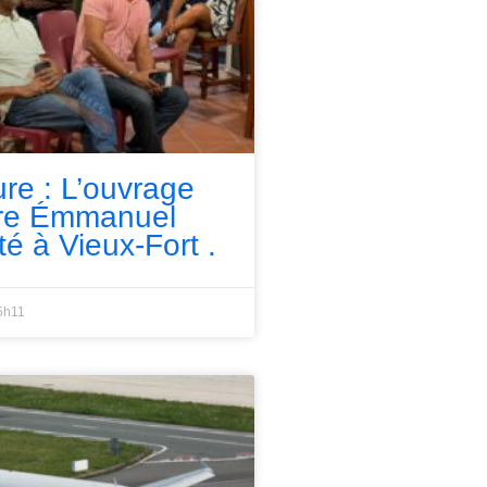
ure : L’ouvrage
rre Émmanuel
té à Vieux-Fort .
5h11