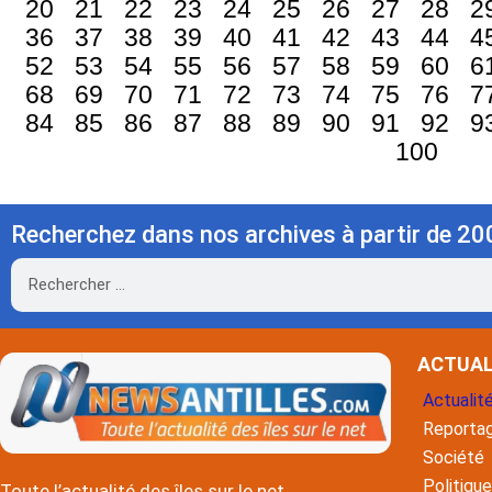
20
21
22
23
24
25
26
27
28
2
36
37
38
39
40
41
42
43
44
4
52
53
54
55
56
57
58
59
60
6
68
69
70
71
72
73
74
75
76
7
84
85
86
87
88
89
90
91
92
9
100
Recherchez dans nos archives à partir de 20
Rechercher
ACTUAL
Actualit
Reporta
Société
Politique
Toute l’actualité des îles sur le net