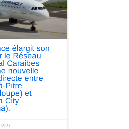
nce élargit son
ur le Réseau
l Caraibes
e nouvelle
directe entre
à-Pitre
loupe) et
 City
a).
18h31