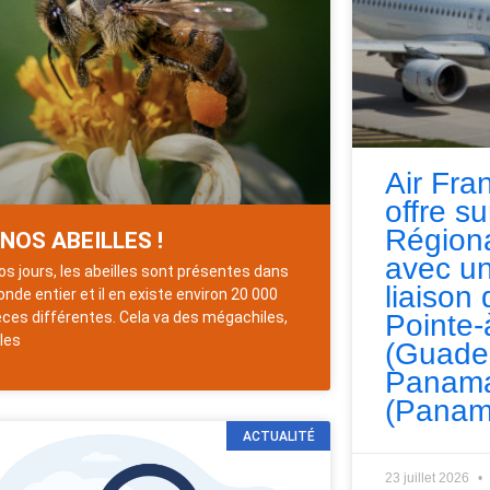
Air Fra
offre s
Régiona
 NOS ABEILLES !
avec un
os jours, les abeilles sont présentes dans
liaison 
onde entier et il en existe environ 20 000
Pointe-
ces différentes. Cela va des mégachiles,
lles
(Guade
Panama
(Panam
ACTUALITÉ
23 juillet 2026