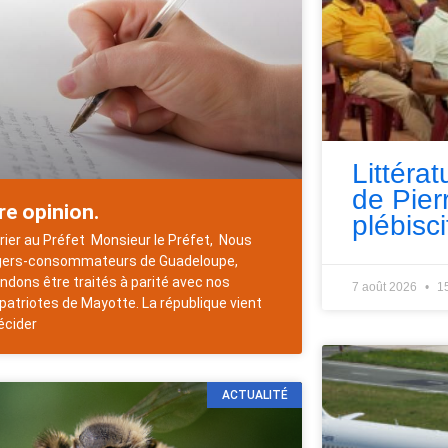
Littérat
de Pie
re opinion.
plébisci
rier au Préfet Monsieur le Préfet, Nous
ers-consommateurs de Guadeloupe,
ndons être traités à parité avec nos
7 août 2026
1
atriotes de Mayotte. La république vient
écider
ACTUALITÉ