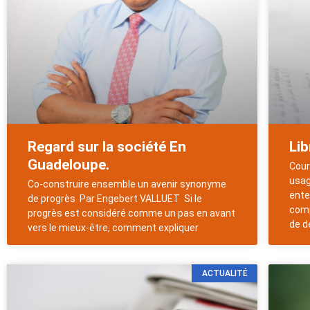
Regard sur la société En
Lib
Guadeloupe.
Cour
usag
Co-construire ensemble un avenir synonyme
ente
de progrès Par Engebert VALLUET Si le
comp
progrès est considéré comme un pas en avant
de d
vers le mieux-être, comment expliquer
ACTUALITÉ