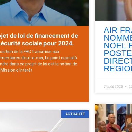
AIR F
jet de loi de financement de
NOMME
sécurité sociale pour 2024.
NOEL 
POSTE
osition de la FHG transmise aux
ementaires d’outre-mer, Le point crucial à
DIREC
ndre dans ce projet de loi est la notion de
REGIO
(Mission d’Intérêt
7 août 2026
1
ACTUALITÉ