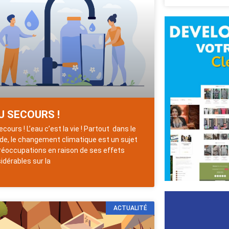
U SECOURS !
ecours ! L’eau c’est la vie ! Partout dans le
e, le changement climatique est un sujet
réoccupations en raison de ses effets
idérables sur la
ACTUALITÉ