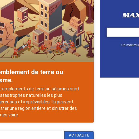
emblement de terre ou
isme.
tremblements de terre ou séismes sont
catastrophes naturelles les plus
ereuses et imprévisibles. Ils peuvent
ster une région entière et sinistrer des
ines voire
ACTUALITÉ