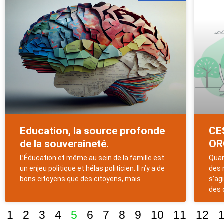
Education, la source profonde
CE
de la souveraineté.
OR
L’Éducation et même au sein de la famille est
Quan
un enjeu politique et hélas politicien. Il n’y a de
des 
bons citoyens que des citoyens, mais
s’ag
des 
1
2
3
4
5
6
7
8
9
10
11
12