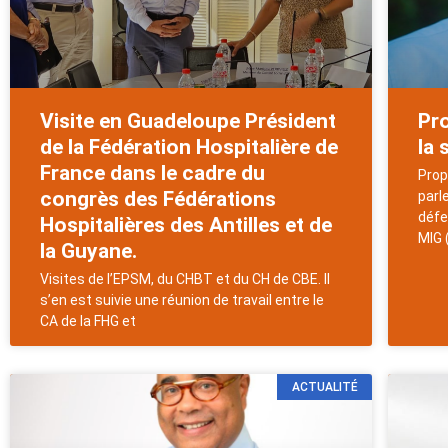
Visite en Guadeloupe Président
Pro
de la Fédération Hospitalière de
la 
France dans le cadre du
Prop
congrès des Fédérations
parl
défe
Hospitalières des Antilles et de
MIG 
la Guyane.
Visites de l’EPSM, du CHBT et du CH de CBE. Il
s’en est suivie une réunion de travail entre le
CA de la FHG et
ACTUALITÉ