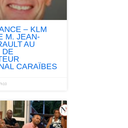
RANCE – KLM
 M. JEAN-
RAULT AU
 DE
TEUR
NAL CARAÏBES
7h10