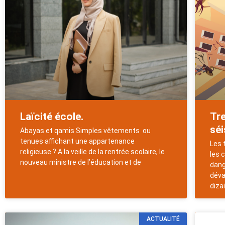
Laïcité école.
Tr
sé
Abayas et qamis Simples vêtements ou
tenues affichant une appartenance
Les 
religieuse ? A la veille de la rentrée scolaire, le
les 
nouveau ministre de l’éducation et de
dang
déva
diza
ACTUALITÉ