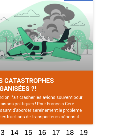
S CATASTROPHES
GANISÉES ?!
d on fait crasher les avions souvent pour
raisons politiques ! Pour François Géré
issant d’aborder sereinement le problème
destructions de transporteurs aériens il
13
14
15
16
17
18
19