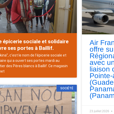
 épicerie sociale et solidaire
Air Fra
re ses portes à Baillif.
offre s
Régiona
kina”, c’est le nom de l’épicerie sociale et
avec un
daire qui a ouvert ses portes mardi au
tier des Pères blancs à Baillif. Ce magasin
liaison 
met
Pointe-
(Guade
Panama
SOCIÉTÉ
(Panam
23 juillet 2026