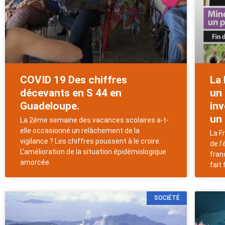
COVID 19 Des chiffres
La 
décevants en S 44 en
un
Guadeloupe.
in
un 
La 2éme semaine des vacances scolaires a-t-
elle occasionné un relâchement de la
La F
vigilance ? Les chiffres poussent à le croire.
de l
L’amélioration de la situation épidémiologique
fran
amorcée
fait
SOCIÉTÉ