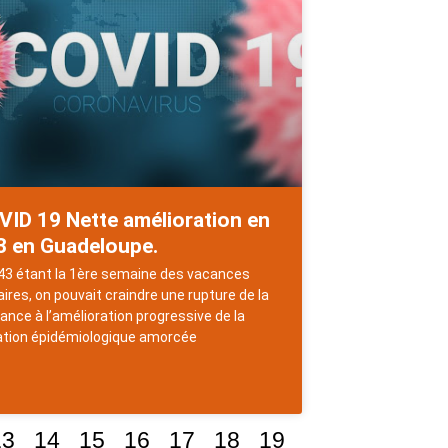
ID 19 Nette amélioration en
3 en Guadeloupe.
43 étant la 1ère semaine des vacances
aires, on pouvait craindre une rupture de la
ance à l’amélioration progressive de la
ation épidémiologique amorcée
13
14
15
16
17
18
19