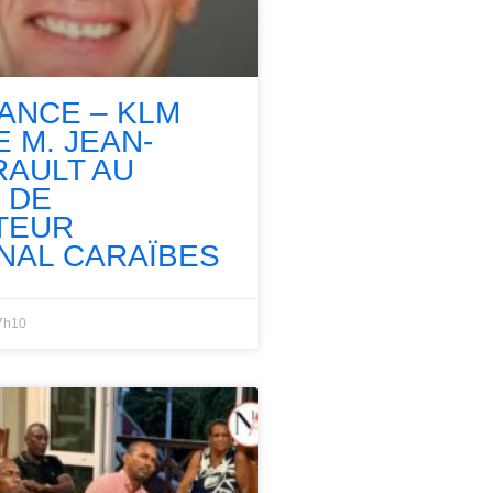
RANCE – KLM
 M. JEAN-
RAULT AU
 DE
TEUR
NAL CARAÏBES
7h10