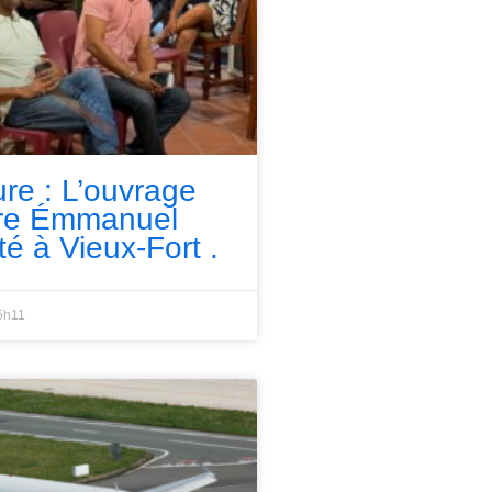
ure : L’ouvrage
rre Émmanuel
té à Vieux-Fort .
5h11