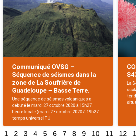
Communiqué OVSG –
COV
Séquence de séismes dans la
S4
zone de La Soufrière de
La S
Guadeloupe – Basse Terre.
scol
tend
Une séquence de séismes volcaniques a
situ
débuté le mardi 27 octobre 2020 à 15h27,
heure locale (mardi 27 octobre 2020 à 19h27,
temps universel TU
1
2
3
4
5
6
7
8
9
10
11
12