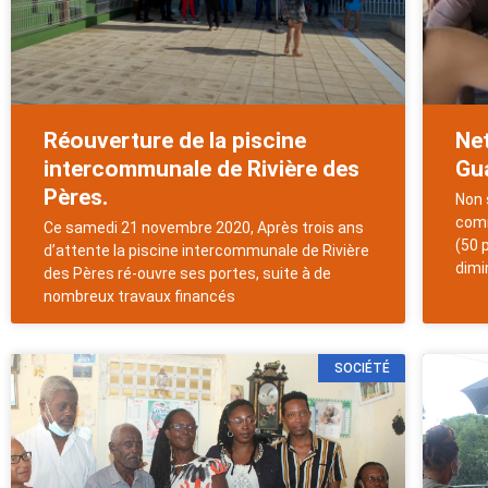
Réouverture de la piscine
Net
intercommunale de Rivière des
Gu
Pères.
Non 
comm
Ce samedi 21 novembre 2020, Après trois ans
(50 
d’attente la piscine intercommunale de Rivière
dimi
des Pères ré-ouvre ses portes, suite à de
nombreux travaux financés
SOCIÉTÉ