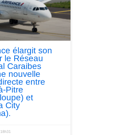
nce élargit son
ur le Réseau
l Caraibes
e nouvelle
directe entre
à-Pitre
loupe) et
 City
a).
18h31