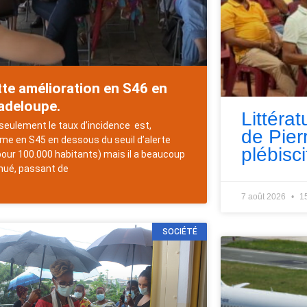
te amélioration en S46 en
adeloupe.
Littérat
seulement le taux d’incidence est,
de Pie
e en S45 en dessous du seuil d’alerte
plébisci
pour 100.000 habitants) mais il a beaucoup
nué, passant de
7 août 2026
1
SOCIÉTÉ