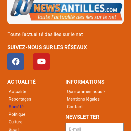
Toute l’actualité des îles sur le net
SUIVEZ-NOUS SUR LES RÉSEAUX
F
Y
a
o
c
u
e
t
ACTUALITÉ
INFORMATIONS
b
u
Actualité
Qui sommes nous ?
o
b
Reportages
Mentions légales
o
e
Société
Contact
k
Politique
NEWSLETTER
Culture
Sport