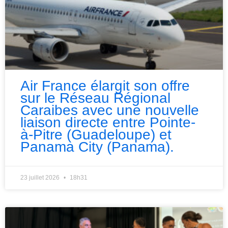
Air France élargit son offre
sur le Réseau Régional
Caraibes avec une nouvelle
liaison directe entre Pointe-
à-Pitre (Guadeloupe) et
Panama City (Panama).
23 juillet 2026
18h31