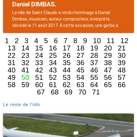
Daniel DIMBAS.
La ville de Saint-Claude a rendu hommage à Daniel
Dimbas, musicien, auteur compositeur, interprète,
décédé le 11 août 2017. À cette occasion, une gerbe a
1
2
3
4
5
6
7
8
9
10
11
12
13
14
15
16
17
18
19
20
21
22
23
24
25
26
27
28
29
30
31
32
33
34
35
36
37
38
39
40
41
42
43
44
45
46
47
48
49
50
51
52
53
54
55
56
57
58
59
60
61
62
63
64
65
66
67
68
69
70
71
Le reste de l'info