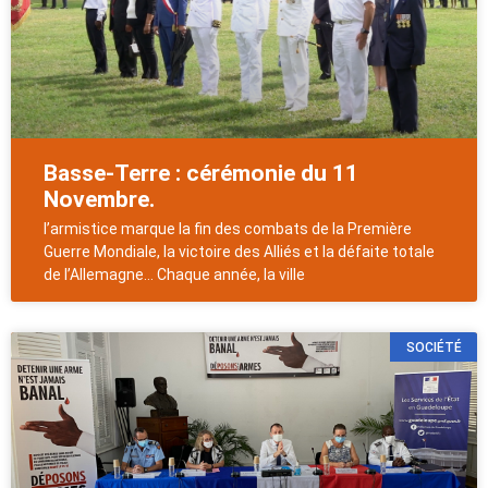
Basse-Terre : cérémonie du 11
Novembre.
l’armistice marque la fin des combats de la Première
Guerre Mondiale, la victoire des Alliés et la défaite totale
de l’Allemagne… Chaque année, la ville
SOCIÉTÉ