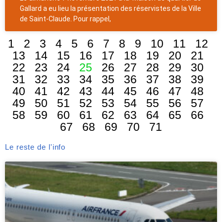
Gallard a eu lieu la présentation des réservistes de la Ville
de Saint-Claude. Pour rappel,
1
2
3
4
5
6
7
8
9
10
11
12
13
14
15
16
17
18
19
20
21
22
23
24
25
26
27
28
29
30
31
32
33
34
35
36
37
38
39
40
41
42
43
44
45
46
47
48
49
50
51
52
53
54
55
56
57
58
59
60
61
62
63
64
65
66
67
68
69
70
71
Le reste de l'info