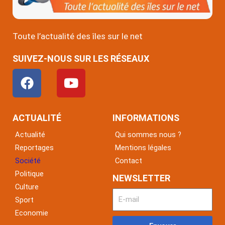
Toute l’actualité des îles sur le net
SUIVEZ-NOUS SUR LES RÉSEAUX
F
Y
a
o
c
u
e
t
ACTUALITÉ
INFORMATIONS
b
u
Actualité
Qui sommes nous ?
o
b
Reportages
Mentions légales
o
e
Société
Contact
k
Politique
NEWSLETTER
Culture
Sport
Economie