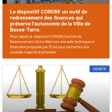
Le dispositif COROM: un outil de
redressement des finances qui
préserve l’autonomie de la Ville de
Basse-Terre.
Pour rappel, le dispositif COROM (Contrat de
Redressement Outre-Mer) est une aide technique et
financière proposée par l’Etat pour permettre à la
nouvelle majorité d’atteindre
SOCIÉTÉ