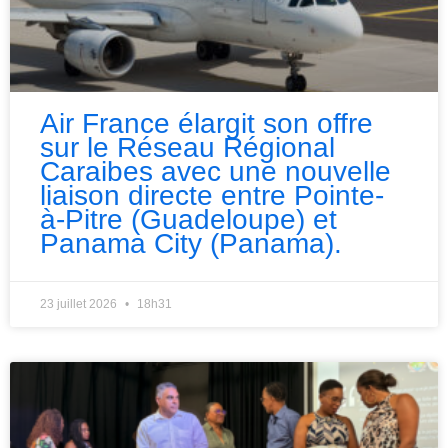
Air France élargit son offre
sur le Réseau Régional
Caraibes avec une nouvelle
liaison directe entre Pointe-
à-Pitre (Guadeloupe) et
Panama City (Panama).
23 juillet 2026
18h31