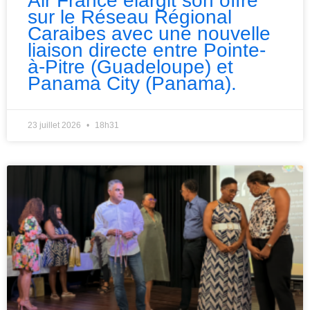
Air France élargit son offre
sur le Réseau Régional
Caraibes avec une nouvelle
liaison directe entre Pointe-
à-Pitre (Guadeloupe) et
Panama City (Panama).
23 juillet 2026
18h31