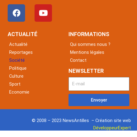
F
Y
a
o
c
u
e
t
ACTUALITÉ
INFORMATIONS
b
u
Actualité
Qui sommes nous ?
o
b
Reportages
Mentions légales
o
e
Société
Contact
k
Politique
NEWSLETTER
Culture
Sport
Economie
Envoyer
© 2008 – 2023 NewsAntilles – Création site web
DéveloppeurExpert