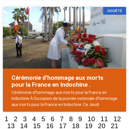
SOCIÉTÉ
Cérémonie d’hommage aux morts
pour la France en Indochine .
Cérémonie d’hommage aux morts pour la France en
Indochine À l’occasion de la journée nationale d’hommage
aux morts pour la France en Indochine. Ce Jeudi
1
2
3
4
5
6
7
8
9
10
11
12
13
14
15
16
17
18
19
20
21