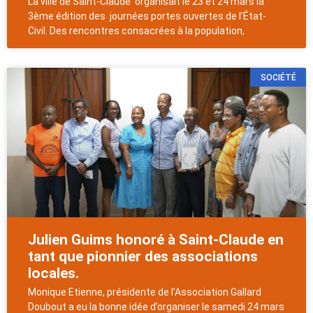
La ville de Saint-Claude organisait le 23 et 24 mars la
3ème édition des journées portes ouvertes de l’État-
Civil. Des rencontres consacrées à la population,
SOCIÉTÉ
Julien Guims honoré à Saint-Claude en
tant que pionnier des associations
locales.
Monique Etienne, présidente de l’Association Gallard
Doubout a eu la bonne idée d’organiser le samedi 24 mars