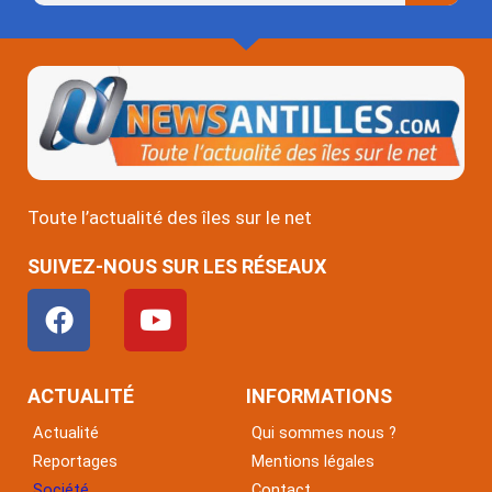
Toute l’actualité des îles sur le net
SUIVEZ-NOUS SUR LES RÉSEAUX
F
Y
a
o
c
u
e
t
ACTUALITÉ
INFORMATIONS
b
u
Actualité
Qui sommes nous ?
o
b
Reportages
Mentions légales
o
e
Société
Contact