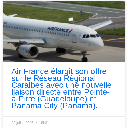
Air France élargit son offre
sur le Réseau Régional
Caraibes avec une nouvelle
liaison directe entre Pointe-
à-Pitre (Guadeloupe) et
Panama City (Panama).
23 juillet 2026
18h31