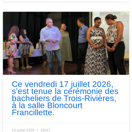
Ce vendredi 17 juillet 2026,
s’est tenue la cérémonie des
bacheliers de Trois-Rivières,
à la salle Bloncourt
Francillette.
20 juillet 2026
16h47