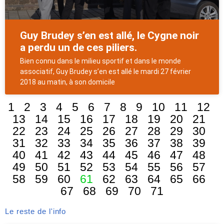
Guy Brudey s’en est allé, le Cygne noir
a perdu un de ces piliers.
Bien connu dans le milieu sportif et dans le monde
associatif, Guy Brudey s’en est allé le mardi 27 février
2018 au matin, à son domicile
1
2
3
4
5
6
7
8
9
10
11
12
13
14
15
16
17
18
19
20
21
22
23
24
25
26
27
28
29
30
31
32
33
34
35
36
37
38
39
40
41
42
43
44
45
46
47
48
49
50
51
52
53
54
55
56
57
58
59
60
61
62
63
64
65
66
67
68
69
70
71
Le reste de l'info