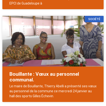
EPCI de Guadeloupe à
SOCIÉTÉ
Bouillante : Vœux au personnel
communal.
Le maire de Bouillante, Thierry Abelli a présenté ses vœux
au personnel de la commune ce mercredi 24 janvier au
hall des sports Gilles Échevin.