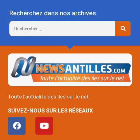
Recherchez dans nos archives
Rechercher
Toute l’actualité des îles sur le net
SUIVEZ-NOUS SUR LES RÉSEAUX
F
Y
a
o
c
u