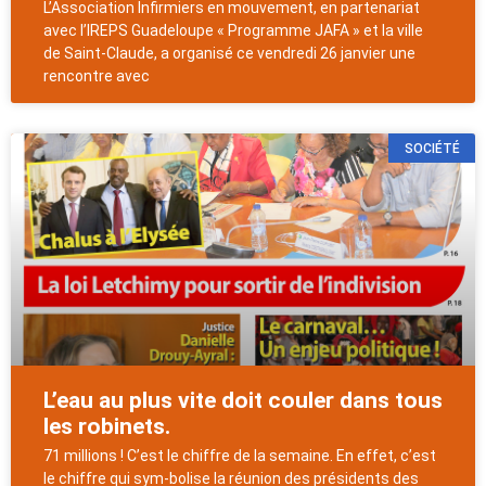
L’Association Infirmiers en mouvement, en partenariat
avec l’IREPS Guadeloupe « Programme JAFA » et la ville
de Saint-Claude, a organisé ce vendredi 26 janvier une
rencontre avec
SOCIÉTÉ
L’eau au plus vite doit couler dans tous
les robinets.
71 millions ! C’est le chiffre de la semaine. En effet, c’est
le chiffre qui sym-bolise la réunion des présidents des