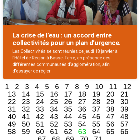
La crise de l’eau : un accord entre
collectivités pour un plan d’urgence.
Les Collectivités se sont réunies ce jeudi 18 janvier à
l’Hôtel de Région à Basse-Terre, en présence des
différentes communautés d’agglomération, afin
d’essayer de régler
1
2
3
4
5
6
7
8
9
10
11
12
13
14
15
16
17
18
19
20
21
22
23
24
25
26
27
28
29
30
31
32
33
34
35
36
37
38
39
40
41
42
43
44
45
46
47
48
49
50
51
52
53
54
55
56
57
58
59
60
61
62
63
64
65
66
67
68
69
70
71