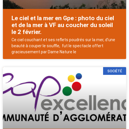
Le ciel et la mer en Gpe : photo du ciel
et de la mer à VF au coucher du soleil
le 2 février.
Ce ciel couchant et ses reflets poudrés sur la mer, d’une
beauté à couper le souffle, fut le spectacle offert
gracieusement par Dame Nature le
SOCIÉTÉ