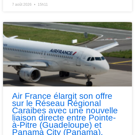
7 août 2026
15h11
Air France élargit son offre
sur le Réseau Régional
Caraibes avec une nouvelle
liaison directe entre Pointe-
à-Pitre (Guadeloupe) et
Panama City (Panama).