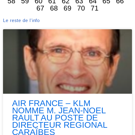
58
59
60
61
62
63
64
65
66
67
68
69
70
71
Le reste de l'info
AIR FRANCE – KLM
NOMME M. JEAN-NOEL
RAULT AU POSTE DE
DIRECTEUR REGIONAL
CARAÏBES