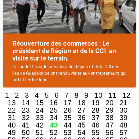
Réouverture des commerces : Le
président de Région et de la CCI en
visite sur le terrain.
Ce lundi 11 mai, le président de Région et de la CCI des
Iles de Guadeloupe ont rendu visite aux entrepreneurs qui
ont effectué leur
1
2
3
4
5
6
7
8
9
10
11
12
13
14
15
16
17
18
19
20
21
22
23
24
25
26
27
28
29
30
31
32
33
34
35
36
37
38
39
40
41
42
43
44
45
46
47
48
49
50
51
52
53
54
55
56
57