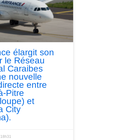
nce élargit son
ur le Réseau
l Caraibes
e nouvelle
directe entre
à-Pitre
loupe) et
 City
a).
18h31