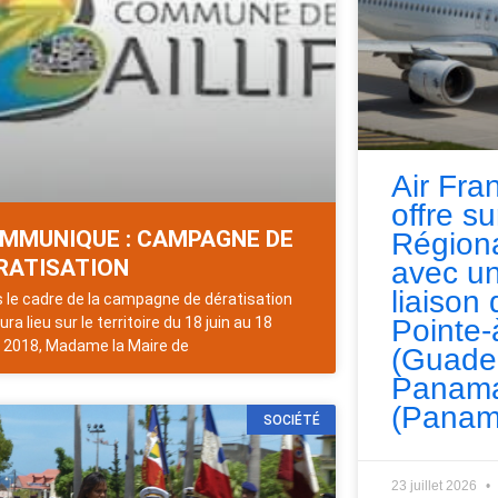
Air Fra
offre s
MMUNIQUE : CAMPAGNE DE
Régiona
RATISATION
avec un
liaison 
 le cadre de la campagne de dératisation
Pointe-
ura lieu sur le territoire du 18 juin au 18
 2018, Madame la Maire de
(Guade
Panama
(Panam
SOCIÉTÉ
23 juillet 2026