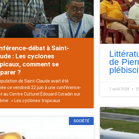
nférence-débat à Saint-
Littérat
ude : Les cyclones
de Pie
opicaux, comment se
plébisci
parer ?
opulation de Saint-Claude avait été
iée ce vendredi 22 juin à une conférence-
7 août 2026
1
t au Centre Culturel Édouard Coradin sur
hème : « Les cyclones tropicaux
SOCIÉTÉ