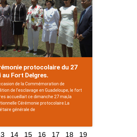
rémonie protocolaire du 27
 au Fort Delgres.
occasion de la Commémoration de
olition de l’esclavage en Guadeloupe, le fort
res accueillait ce dimanche 27 mai,la
itionnelle Cérémonie protocolaire.La
étaire générale de
13
14
15
16
17
18
19