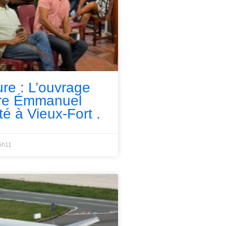
ure : L’ouvrage
rre Émmanuel
té à Vieux-Fort .
5h11