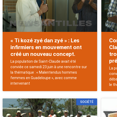
« Ti kozé zyé dan zyé » : Les
Co
infirmiers en mouvement ont
Cla
créé un nouveau concept.
tr
pré
La population de Saint-Claude avait été
conviée ce samedi 23 juin à une rencontre sur
La p
la thématique : « Malentendus hommes
conv
femmes en Guadeloupe », avec comme
déba
intervenant
le t
SOCIÉTÉ