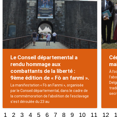
Le Conseil départemental a
Cé
rendu hommage aux
mai
combattants de la liberté :
À l’
9ème édition de « Fò an fanmi ».
l’ab
Delg
La manifestation « Fò an Fanmi », organisée
trad
par le Conseil départemental, dans le cadre de
secr
la commémoration de l’abolition de l’esclavage
s’est déroulée du 23 au
1
2
3
4
5
6
7
8
9
10
11
12