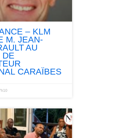
RANCE – KLM
 M. JEAN-
RAULT AU
 DE
TEUR
NAL CARAÏBES
7h10