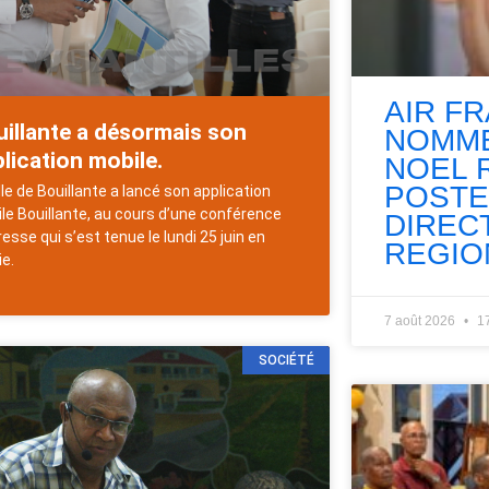
AIR F
illante a désormais son
NOMME
lication mobile.
NOEL 
POSTE
ille de Bouillante a lancé son application
le Bouillante, au cours d’une conférence
DIREC
resse qui s’est tenue le lundi 25 juin en
REGIO
ie.
7 août 2026
1
SOCIÉTÉ