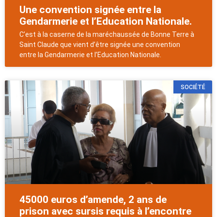
Une convention signée entre la
Gendarmerie et l’Education Nationale.
C’est à la caserne de la maréchaussée de Bonne Terre à
Saint Claude que vient d’être signée une convention
entre la Gendarmerie et l’Education Nationale.
SOCIÉTÉ
45000 euros d’amende, 2 ans de
prison avec sursis requis à l’encontre