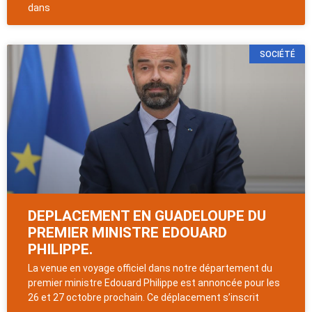
dans
SOCIÉTÉ
DEPLACEMENT EN GUADELOUPE DU
PREMIER MINISTRE EDOUARD
PHILIPPE.
La venue en voyage officiel dans notre département du
premier ministre Edouard Philippe est annoncée pour les
26 et 27 octobre prochain. Ce déplacement s’inscrit