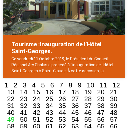
Tourisme :Inauguration de l’Hôtel
Saint-Georges.
Ce vendredi 11 Octobre 2019, le Président du Conseil
Régional Ary Chalus a procédé à l’inauguration de l’Hôtel
Saint-Georges à Saint-Claude. À cette occasion, la
1
2
3
4
5
6
7
8
9
10
11
12
13
14
15
16
17
18
19
20
21
22
23
24
25
26
27
28
29
30
31
32
33
34
35
36
37
38
39
40
41
42
43
44
45
46
47
48
49
50
51
52
53
54
55
56
57
58
59
60
61
62
63
64
65
66