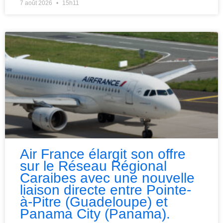
7 août 2026
15h11
Air France élargit son offre
sur le Réseau Régional
Caraibes avec une nouvelle
liaison directe entre Pointe-
à-Pitre (Guadeloupe) et
Panama City (Panama).