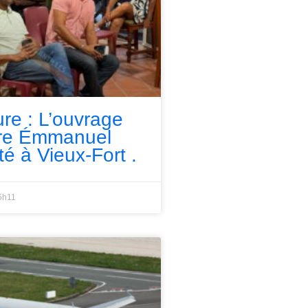
ure : L’ouvrage
rre Émmanuel
té à Vieux-Fort .
5h11