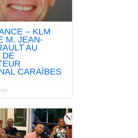
RANCE – KLM
 M. JEAN-
RAULT AU
 DE
TEUR
NAL CARAÏBES
7h10