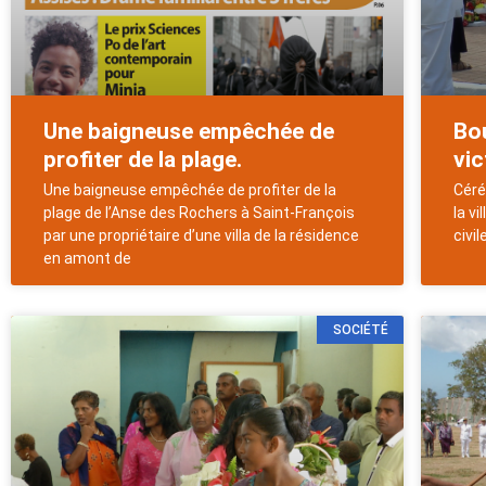
Une baigneuse empêchée de
Bou
profiter de la plage.
vic
Une baigneuse empêchée de profiter de la
Céré
plage de l’Anse des Rochers à Saint-François
la v
par une propriétaire d’une villa de la résidence
civil
en amont de
SOCIÉTÉ