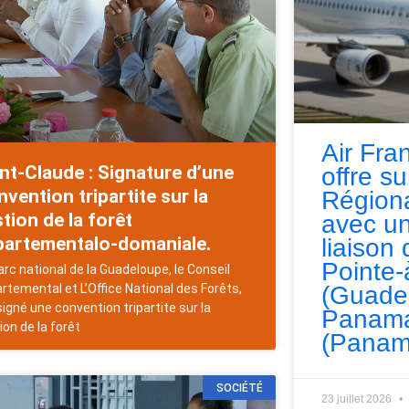
Air Fra
nt-Claude : Signature d’une
offre s
vention tripartite sur la
Régiona
tion de la forêt
avec un
partementalo-domaniale.
liaison 
Pointe-
arc national de la Guadeloupe, le Conseil
(Guade
rtemental et L’Office National des Forêts,
signé une convention tripartite sur la
Panama
ion de la forêt
(Panam
SOCIÉTÉ
23 juillet 2026