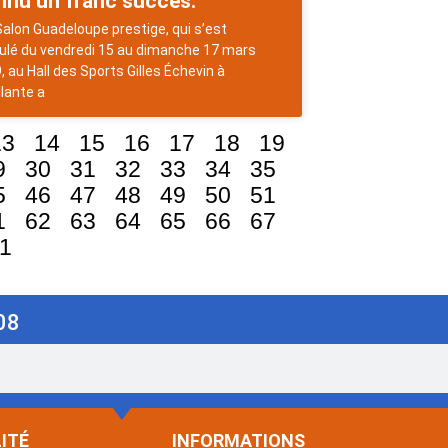
nnu un franc succès.
alon Guadeloupe prestige, qui s’est
ulé du vendredi 15 au dimanche 17 mars
, au Hall des Sports Gilles Échevin à
llante a
13
14
15
16
17
18
19
9
30
31
32
33
34
35
5
46
47
48
49
50
51
1
62
63
64
65
66
67
1
08
ITÉ
INFORMATIONS