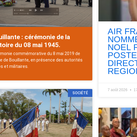
AIR F
illante : cérémonie de la
NOMME
toire du 08 mai 1945.
NOEL 
POSTE
monie commémorative du 8 mai 2019 de
ille de Bouillante, en présence des autorités
DIREC
es et militaires.
REGIO
7 août 2026
1
SOCIÉTÉ