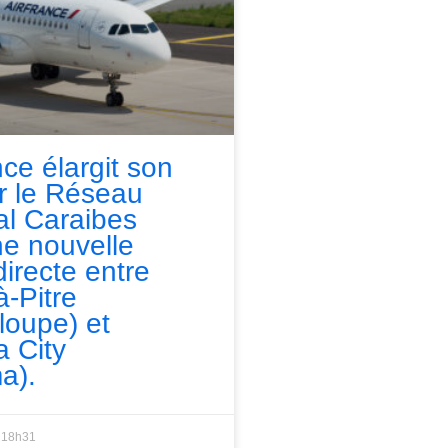
nce élargit son
ur le Réseau
l Caraibes
e nouvelle
directe entre
à-Pitre
loupe) et
 City
a).
18h31