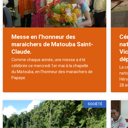
Messe en l’honneur des
Cé
maraichers de Matouba Saint-
nat
Claude.
Vic
dép
Comme chaque année, une messe a été
célébrée ce mercredi 1er mai à la chapelle
La c
du Matouba, en l’honneur des maraichers de
nati
Papaye.
Héro
28 av
SOCIÉTÉ