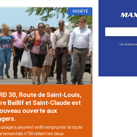
SOCIÉTÉ
RD 30, Route de Saint-Louis,
re Baillif et Saint-Claude est
nouveau ouverte aux
agers.
usagers peuvent enfin emprunter la route
rtementale n°30 reliant les deux