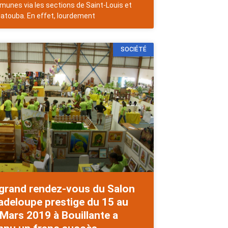
unes via les sections de Saint-Louis et
atouba. En effet, lourdement
SOCIÉTÉ
 grand rendez-vous du Salon
adeloupe prestige du 15 au
Mars 2019 à Bouillante a