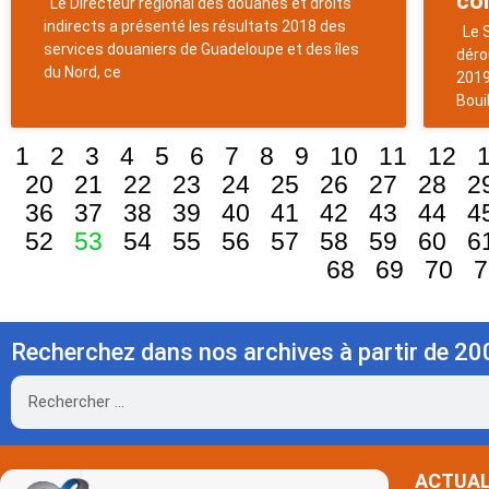
co
Le Directeur régional des douanes et droits
indirects a présenté les résultats 2018 des
Le S
services douaniers de Guadeloupe et des îles
déro
du Nord, ce
2019
Boui
1
2
3
4
5
6
7
8
9
10
11
12
20
21
22
23
24
25
26
27
28
2
36
37
38
39
40
41
42
43
44
4
52
53
54
55
56
57
58
59
60
6
68
69
70
7
Recherchez dans nos archives à partir de 20
Rechercher
ACTUAL