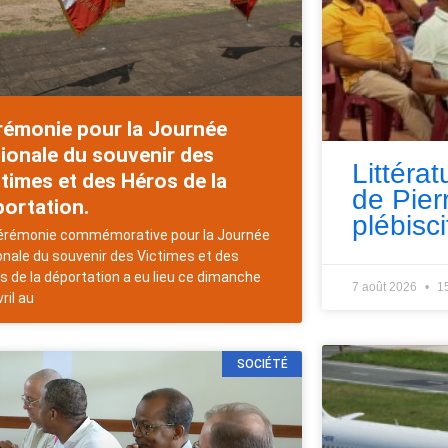
rémonie pour la Journée
ionale du souvenir des
Littérat
times et des Héros de la
de Pie
ortation.
plébisci
érémonie commémorative pour la Journée
onale du souvenir des Victimes et des
s de la déportation a eu lieu ce dimanche
7 août 2026
1
ril au
SOCIÉTÉ