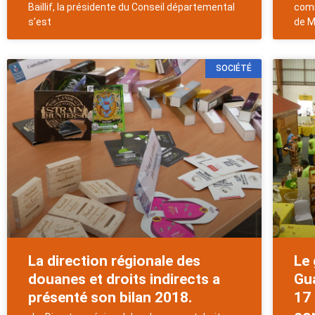
Baillif, la présidente du Conseil départemental
comm
s’est
de M
SOCIÉTÉ
La direction régionale des
Le
douanes et droits indirects a
Gu
présenté son bilan 2018.
17 