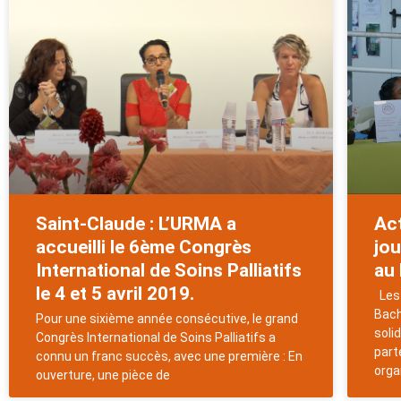
Saint-Claude : L’URMA a
Act
accueilli le 6ème Congrès
jou
International de Soins Palliatifs
au 
le 4 et 5 avril 2019.
Les 
Bach
Pour une sixième année consécutive, le grand
soli
Congrès International de Soins Palliatifs a
part
connu un franc succès, avec une première : En
orga
ouverture, une pièce de