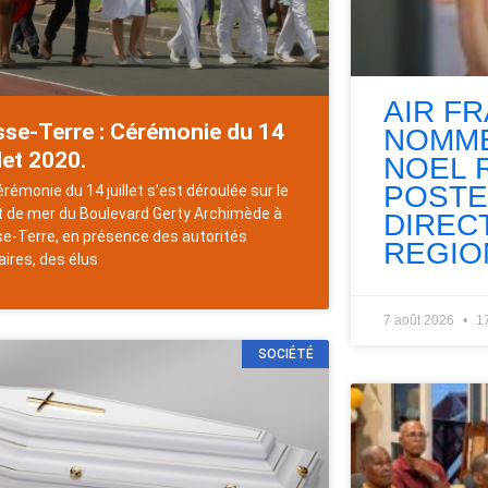
AIR F
sse-Terre : Cérémonie du 14
NOMME
llet 2020.
NOEL 
POSTE
érémonie du 14 juillet s’est déroulée sur le
t de mer du Boulevard Gerty Archimède à
DIREC
e-Terre, en présence des autorités
REGIO
aires, des élus
7 août 2026
1
SOCIÉTÉ