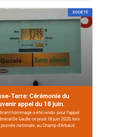
SOCIÉTÉ
sse-Terre: Cérémonie du
venir appel du 18 juin.
ibrant hommage a été rendu pour l’appel
énéral De Gaulle ce jeudi 18 juin 2020, lors
a journée nationale, au Champ d’Arbaud