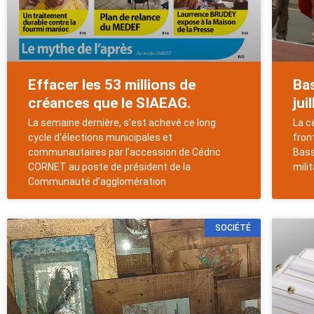
Effacer les 53 millions de
Ba
créances que le SIAEAG.
jui
La semaine dernière, s’est achevé ce long
La c
cycle d’élections municipales et
fron
communautaires par l’accession de Cédric
Bass
CORNET au poste de président de la
milit
Communauté d’agglomération
SOCIÉTÉ