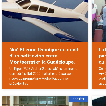
Noé Etienne témoigne du crash
Lut
d’un petit avion entre
par
Montserrat et la Guadeloupe.
au
Un Piper PA28 Archer 2 s’est abîmé en mer le
Ce m
samedi 4 juillet 2020. Il était piloté par son
Ary 
nouveau propriétaire Michel Fauconnier,
prof
président de
acco
SOCIÉTÉ