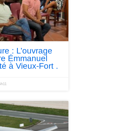
ure : L’ouvrage
rre Émmanuel
té à Vieux-Fort .
5h11