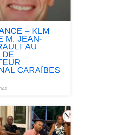
RANCE – KLM
 M. JEAN-
RAULT AU
 DE
TEUR
NAL CARAÏBES
7h10