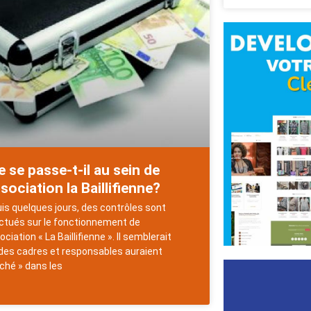
 se passe-t-il au sein de
ssociation la Baillifienne?
is quelques jours, des contrôles sont
ctués sur le fonctionnement de
ociation « La Baillifienne ». Il semblerait
des cadres et responsables auraient
oché » dans les