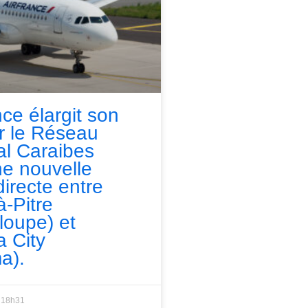
nce élargit son
ur le Réseau
l Caraibes
e nouvelle
directe entre
à-Pitre
loupe) et
 City
a).
18h31