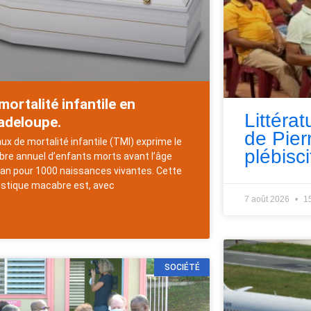
mortalité infantile en
Littérat
adeloupe.
de Pie
aux de mortalité infantile (TMI) exprime le
plébisci
re annuel d’enfants morts avant l’âge
 an pour 1000 naissances vivantes. Cette
istique macabre est, avec
7 août 2026
1
SOCIÉTÉ