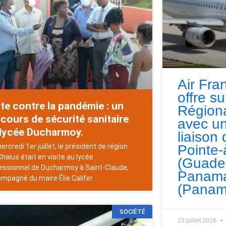
Air Fra
offre s
te contre la pandémie : un
Régiona
cours de sécurité sanitaire
avec un
 lycée Ducharmoy.
liaison 
Pointe-
ercredi 1er juillet, le président de région
Chalus était en visite au lycée
(Guade
essionnel de Ducharmoy à Saint-Claude,
Panama
mpagné du maire Élie Califer
(Panam
SOCIÉTÉ
23 juillet 2026