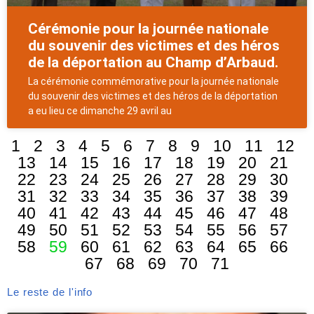
Cérémonie pour la journée nationale
du souvenir des victimes et des héros
de la déportation au Champ d’Arbaud.
La cérémonie commémorative pour la journée nationale
du souvenir des victimes et des héros de la déportation
a eu lieu ce dimanche 29 avril au
1
2
3
4
5
6
7
8
9
10
11
12
13
14
15
16
17
18
19
20
21
22
23
24
25
26
27
28
29
30
31
32
33
34
35
36
37
38
39
40
41
42
43
44
45
46
47
48
49
50
51
52
53
54
55
56
57
58
59
60
61
62
63
64
65
66
67
68
69
70
71
Le reste de l'info