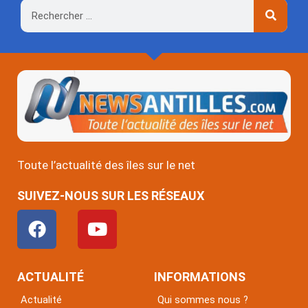
Rechercher
Toute l’actualité des îles sur le net
SUIVEZ-NOUS SUR LES RÉSEAUX
F
Y
a
o
c
u
e
t
ACTUALITÉ
INFORMATIONS
b
u
Actualité
Qui sommes nous ?
o
b