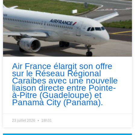
Air France élargit son offre
sur le Réseau Régional
Caraibes avec une nouvelle
liaison directe entre Pointe-
à-Pitre (Guadeloupe) et
Panama City (Panama).
23 juillet 2026
18h31