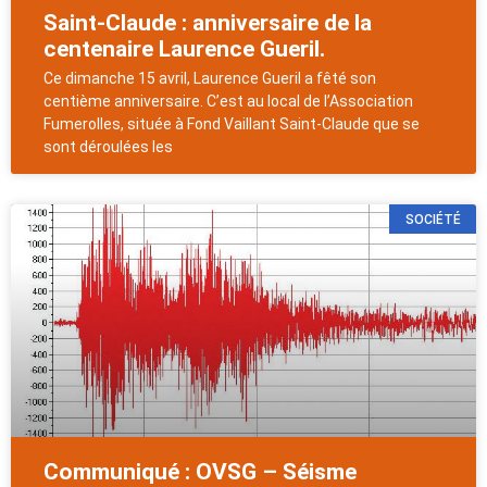
Saint-Claude : anniversaire de la
centenaire Laurence Gueril.
Ce dimanche 15 avril, Laurence Gueril a fêté son
centième anniversaire. C’est au local de l’Association
Fumerolles, située à Fond Vaillant Saint-Claude que se
sont déroulées les
SOCIÉTÉ
Communiqué : OVSG – Séisme