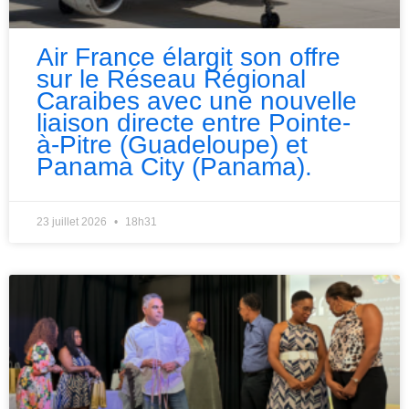
Air France élargit son offre
sur le Réseau Régional
Caraibes avec une nouvelle
liaison directe entre Pointe-
à-Pitre (Guadeloupe) et
Panama City (Panama).
23 juillet 2026
18h31