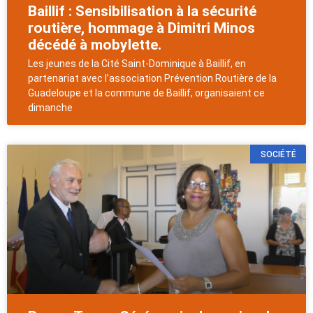
Baillif : Sensibilisation à la sécurité
routière, hommage à Dimitri Minos
décédé à mobylette.
Les jeunes de la Cité Saint-Dominique à Baillif, en
partenariat avec l’association Prévention Routière de la
Guadeloupe et la commune de Baillif, organisaient ce
dimanche
SOCIÉTÉ