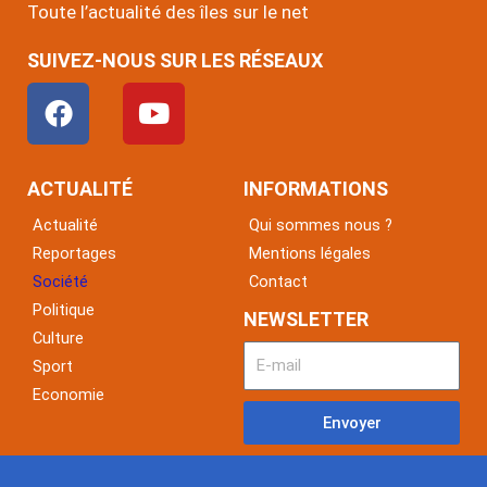
Toute l’actualité des îles sur le net
SUIVEZ-NOUS SUR LES RÉSEAUX
F
Y
a
o
c
u
e
t
ACTUALITÉ
INFORMATIONS
b
u
Actualité
Qui sommes nous ?
o
b
Reportages
Mentions légales
o
e
Société
Contact
k
Politique
NEWSLETTER
Culture
Sport
Economie
Envoyer