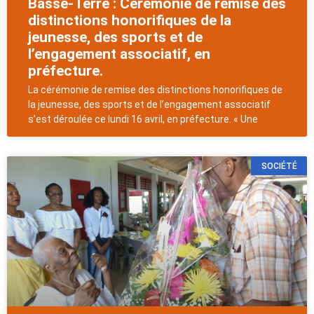
Basse-Terre : Cérémonie de remise des
distinctions honorifiques de la
jeunesse, des sports et de
l’engagement associatif, en
préfecture.
La cérémonie de remise des distinctions honorifiques de
la jeunesse, des sports et de l’engagement associatif
s’est déroulée ce lundi 16 avril, en préfecture. « Une
SOCIÉTÉ