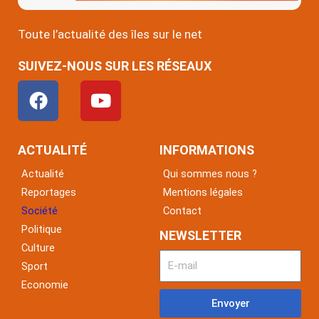
Toute l’actualité des îles sur le net
SUIVEZ-NOUS SUR LES RÉSEAUX
F
Y
a
o
c
u
e
t
ACTUALITÉ
INFORMATIONS
b
u
Actualité
Qui sommes nous ?
o
b
Reportages
Mentions légales
o
e
Société
Contact
k
Politique
NEWSLETTER
Culture
Sport
Economie
Envoyer