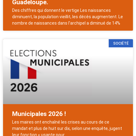
Guadeloupe.
Des chiffres qui donnent le vertige Les naissances
diminuent, la population vieillit, les décès augmentent. Le
nombre de naissances dans l’archipel a diminué de 14%
SOCIÉTÉ
Municipales 2026 !
Les maires ont enchaîné les crises au cours de ce
mandat et plus de huit sur dix, selon une enquête, jugent
leur fonction « usante pour