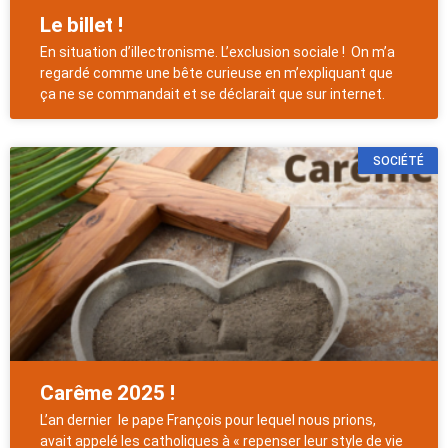
Le billet !
En situation d’illectronisme. L’exclusion sociale ! On m’a
regardé comme une bête curieuse en m’expliquant que
ça ne se commandait et se déclarait que sur internet.
SOCIÉTÉ
Carême 2025 !
L’an dernier le pape François pour lequel nous prions,
avait appelé les catholiques à « repenser leur style de vie