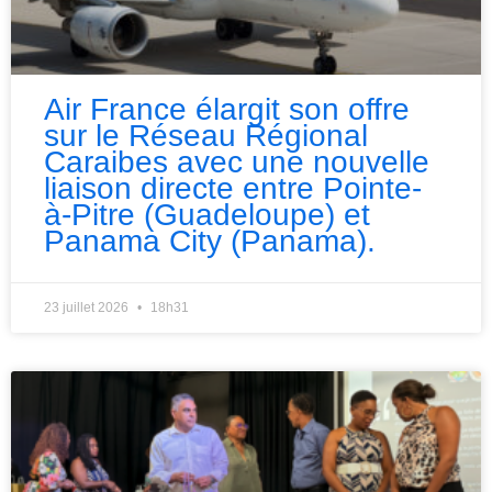
Air France élargit son offre
sur le Réseau Régional
Caraibes avec une nouvelle
liaison directe entre Pointe-
à-Pitre (Guadeloupe) et
Panama City (Panama).
23 juillet 2026
18h31