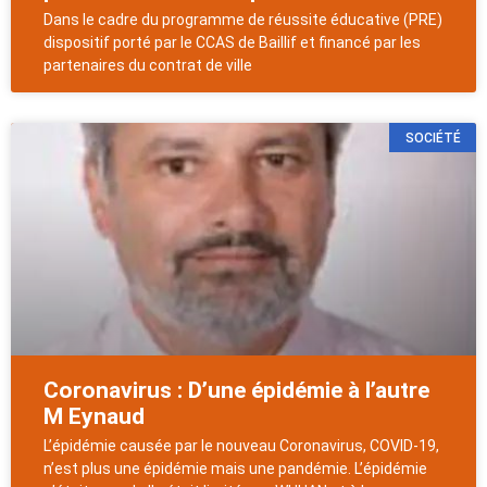
Dans le cadre du programme de réussite éducative (PRE)
dispositif porté par le CCAS de Baillif et financé par les
partenaires du contrat de ville
SOCIÉTÉ
Coronavirus : D’une épidémie à l’autre
M Eynaud
L’épidémie causée par le nouveau Coronavirus, COVID-19,
n’est plus une épidémie mais une pandémie. L’épidémie