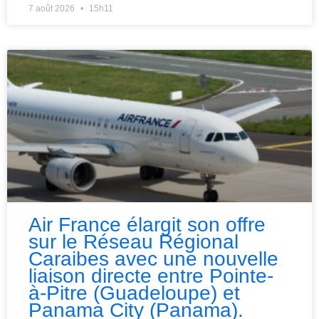
7 août 2026
15h11
Air France élargit son offre
sur le Réseau Régional
Caraibes avec une nouvelle
liaison directe entre Pointe-
à-Pitre (Guadeloupe) et
Panama City (Panama).