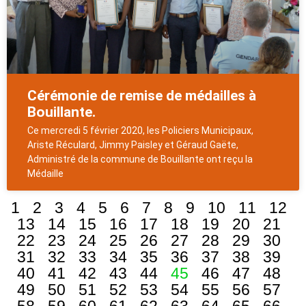
Cérémonie de remise de médailles à
Bouillante.
Ce mercredi 5 février 2020, les Policiers Municipaux,
Ariste Réculard, Jimmy Paisley et Géraud Gaëte,
Administré de la commune de Bouillante ont reçu la
Médaille
1
2
3
4
5
6
7
8
9
10
11
12
13
14
15
16
17
18
19
20
21
22
23
24
25
26
27
28
29
30
31
32
33
34
35
36
37
38
39
40
41
42
43
44
45
46
47
48
49
50
51
52
53
54
55
56
57