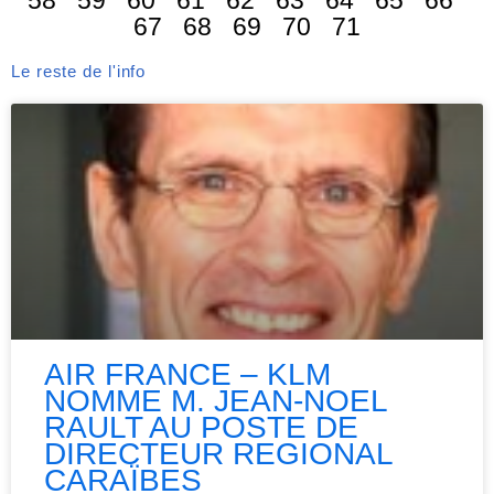
58
59
60
61
62
63
64
65
66
67
68
69
70
71
Le reste de l'info
AIR FRANCE – KLM
NOMME M. JEAN-NOEL
RAULT AU POSTE DE
DIRECTEUR REGIONAL
CARAÏBES