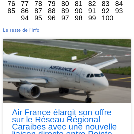
76
77
78
79
80
81
82
83
84
85
86
87
88
89
90
91
92
93
94
95
96
97
98
99
100
Le reste de l'info
Air France élargit son offre
sur le Réseau Régional
Caraibes avec une nouvelle
liaison directe entre Pointe-