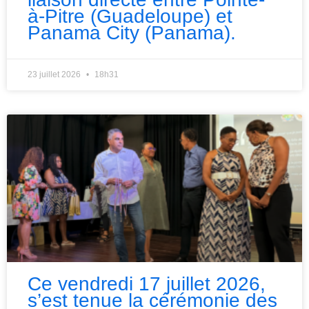
à-Pitre (Guadeloupe) et
Panama City (Panama).
23 juillet 2026
18h31
Ce vendredi 17 juillet 2026,
s’est tenue la cérémonie des