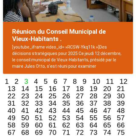
Réunion du Conseil Municipal de
Vieux-Habitants .
[youtube_iframe video_id= »RCSW-Ykq11k »]Des
décisions stratégiques pour 2025 Ce jeudi 12 décembre,
le conseil municipal de Vieux-Habitants, présidé par le
maire Jules Otto, s’est réuni pour examiner
1
2
3
4
5
6
7
8
9
10
11
12
13
14
15
16
17
18
19
20
21
22
23
24
25
26
27
28
29
30
31
32
33
34
35
36
37
38
39
40
41
42
43
44
45
46
47
48
49
50
51
52
53
54
55
56
57
58
59
60
61
62
63
64
65
66
67
68
69
70
71
72
73
74
75