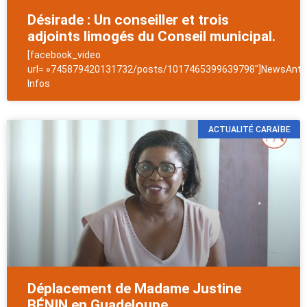
Désirade : Un conseiller et trois
adjoints limogés du Conseil municipal.
[facebook_video
url= »745879420131732/posts/1017465399639798″]NewsAntil
Infos
ACTUALITÉ CARAÏBE
Déplacement de Madame Justine
BÉNIN en Guadeloupe.