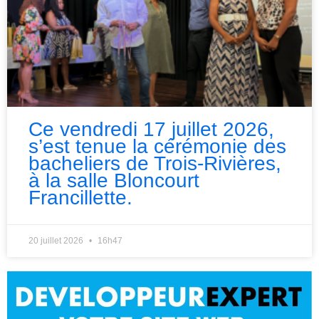
Ce vendredi 17 juillet 2026,
s’est tenue la cérémonie des
bacheliers de Trois-Rivières,
à la salle Bloncourt
Francillette.
20 juillet 2026
16h47