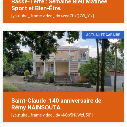
Basse-Terre : Semaine Bleu Matinée
Sport et Bien-Être.
[youtube_iframe video_id= »vcoZHkQ7W_Y »]
ACTUALITÉ CARAÏBE
Saint-Claude :140 anniversaire de
Rémy NAINSOUTA.
[youtube_iframe video_id= »KGp5NUWzU50″]