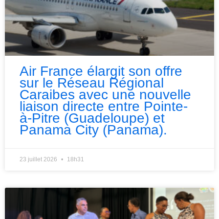
Air France élargit son offre
sur le Réseau Régional
Caraibes avec une nouvelle
liaison directe entre Pointe-
à-Pitre (Guadeloupe) et
Panama City (Panama).
23 juillet 2026
18h31