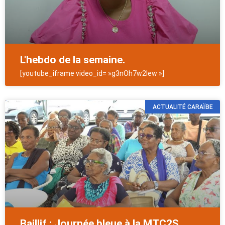
L'hebdo de la semaine.
[youtube_iframe video_id= »g3nOh7w2lew »]
ACTUALITÉ CARAÏBE
Baillif : Journée bleue à la MTC2S.