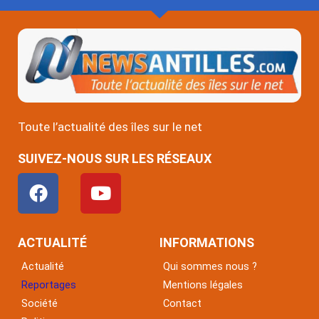
Toute l’actualité des îles sur le net
SUIVEZ-NOUS SUR LES RÉSEAUX
F
Y
a
o
c
u
e
t
ACTUALITÉ
INFORMATIONS
b
u
Actualité
Qui sommes nous ?
o
b
Reportages
Mentions légales
o
e
Société
Contact
k