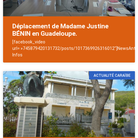
Déplacement de Madame Justine
BÉNIN en Guadeloupe.
[facebook_video
url= »745879420131732/posts/1017369926316012″]NewsAntil
Infos
ACTUALITÉ CARAÏBE