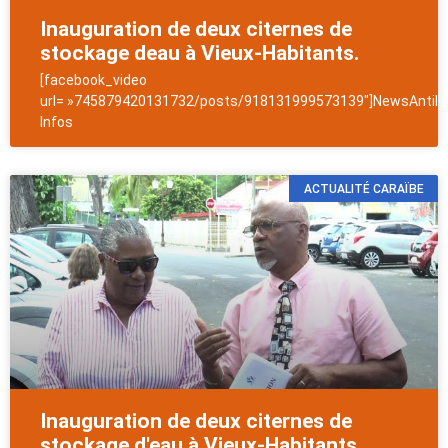
Inauguration de deux citernes de
stockage deau à Vieux-Habitants.
[facebook_video
url= »745879420131732/posts/918131999573139″]NewsAntill
Infos
ACTUALITÉ CARAÏBE
Inauguration de deux citernes de
stockage d'eau à Vieux-Habitants.