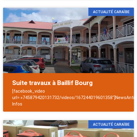
ACTUALITÉ CARAÏBE
Suite travaux à Baillif Bourg
[facebook_video
url= »745879420131732/videos/167244019601358″]NewsAntill
Infos
ACTUALITÉ CARAÏBE