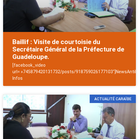
Baillif : Visite de courtoisie du
Secrétaire Général de la Préfecture de
Guadeloupe.
[facebook_video
url= »745879420131732/posts/918759026177103″]NewsAntill
Infos
ACTUALITÉ CARAÏBE