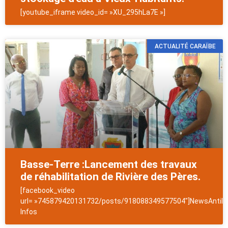
[youtube_iframe video_id= »XU_295hLa7E »]
ACTUALITÉ CARAÏBE
Basse-Terre :Lancement des travaux
de réhabilitation de Rivière des Pères.
[facebook_video
url= »745879420131732/posts/918088349577504″]NewsAntill
Infos