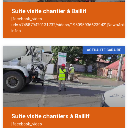
Suite visite chantier à Baillif
[facebook_video
url= »745879420131732/videos/195095936623942″]NewsAntill
Infos
ACTUALITÉ CARAÏBE
Suite visite chantiers à Baillif
[facebook_video