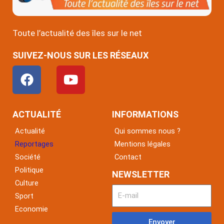
Toute l’actualité des îles sur le net
SUIVEZ-NOUS SUR LES RÉSEAUX
F
Y
a
o
c
u
e
t
ACTUALITÉ
INFORMATIONS
b
u
Actualité
Qui sommes nous ?
o
b
Reportages
Mentions légales
o
e
Société
Contact
k
Politique
NEWSLETTER
Culture
Sport
Economie
Envoyer