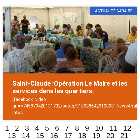
ACTUALITÉ CARAÏBE
Saint-Claude :Opération Le Maire et les
services dans les quartiers.
[facebook_video
url= »745879420131732/posts/918088642910808″]NewsAntill
Infos
1
2
3
4
5
6
7
8
9
10
11
12
13
14
15
16
17
18
19
20
21