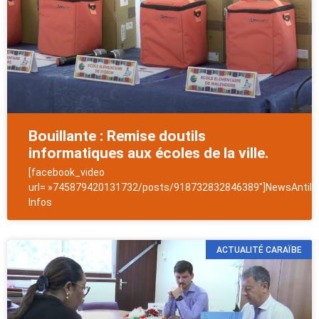
Bouillante : Remise doutils
informatiques aux écoles de la ville.
[facebook_video
url= »745879420131732/posts/918732832846389″]NewsAntill
Infos
ACTUALITÉ CARAÏBE