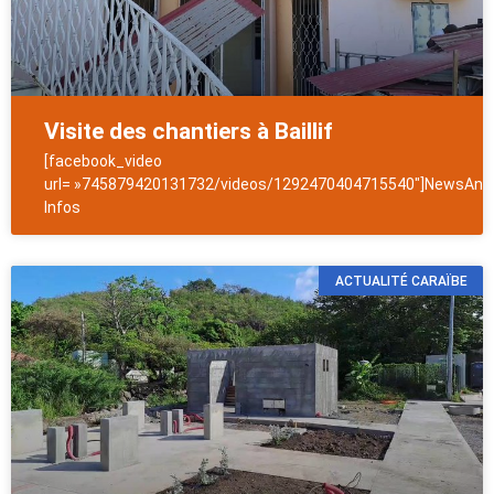
Visite des chantiers à Baillif
[facebook_video
url= »745879420131732/videos/1292470404715540″]NewsAntil
Infos
ACTUALITÉ CARAÏBE