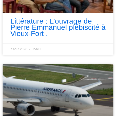
Littérature : L’ouvrage de
Pierre Émmanuel plébiscité à
Vieux-Fort .
7 août 2026
15h11