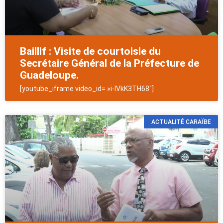
Baillif : Visite de courtoisie du
Secrétaire Général de la Préfecture de
Guadeloupe.
[youtube_iframe video_id= »i-lVkK3TH68″]
ACTUALITÉ CARAÏBE