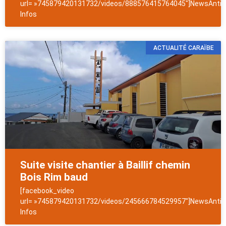
url= »745879420131732/videos/888576415764045″]NewsAntill
Infos
ACTUALITÉ CARAÏBE
Suite visite chantier à Baillif chemin
Bois Rim baud
[facebook_video
url= »745879420131732/videos/245666784529957″]NewsAntill
Infos