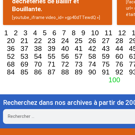
déchèteries de Baillif et
[fac
Bouillante.
url=
était
[youtube_iframe video_id= »gp40dTTewdQ »]
1
2
3
4
5
6
7
8
9
10
11
12
20
21
22
23
24
25
26
27
28
2
36
37
38
39
40
41
42
43
44
4
52
53
54
55
56
57
58
59
60
6
68
69
70
71
72
73
74
75
76
7
84
85
86
87
88
89
90
91
92
9
100
Recherchez dans nos archives à partir de 20
Rechercher