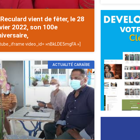
Reculard vient de fêter, le 28
vier 2022, son 100e
iversaire,
tube_iframe video_id= »nBkLDE5mgFA »]
ACTUALITÉ CARAÏBE