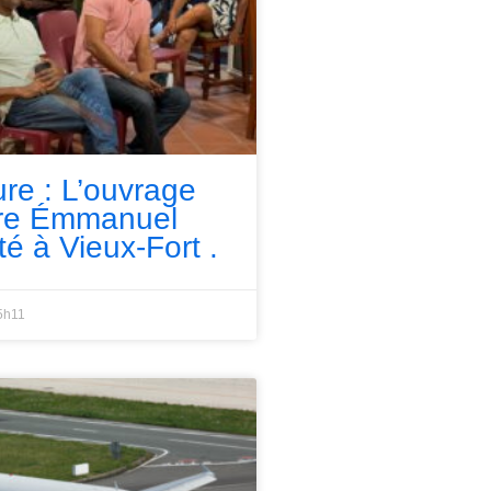
ure : L’ouvrage
rre Émmanuel
té à Vieux-Fort .
5h11