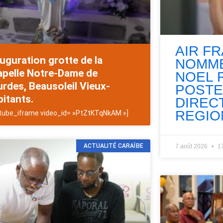
AIR F
uguration grotte de la
NOMME
apelle Notre-Dame de
NOEL 
rdes, Beausoleil Vieux-
POSTE
itants.
DIREC
REGIO
tube_iframe video_id= »PtZtKTqNkAM »]
ACTUALITÉ CARAÏBE
7 août 2026
1