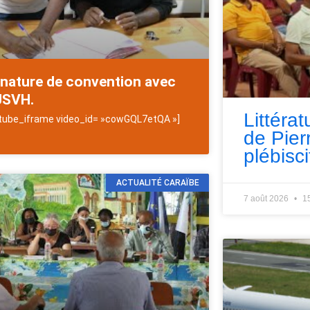
gnature de convention avec
JSVH.
Littérat
tube_iframe video_id= »cowGQL7etQA »]
de Pie
plébisci
ACTUALITÉ CARAÏBE
7 août 2026
1