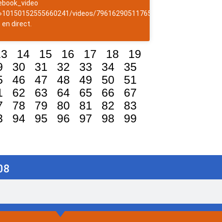
ebook_video
 »10150152555660241/videos/796162905117657/ »]NewsAntilles
 en direct.
13
14
15
16
17
18
19
9
30
31
32
33
34
35
5
46
47
48
49
50
51
1
62
63
64
65
66
67
7
78
79
80
81
82
83
3
94
95
96
97
98
99
08