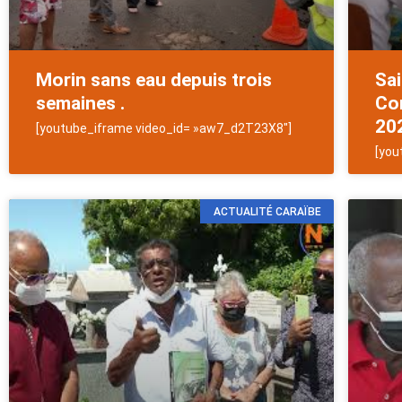
Morin sans eau depuis trois
Sai
semaines .
Con
20
[youtube_iframe video_id= »aw7_d2T23X8″]
[you
ACTUALITÉ CARAÏBE