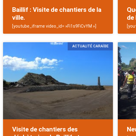
Baillif : Visite de chantiers de la
Que
ville.
de 
[youtube_iframe video_id= »Fi1s9FiCvYM »]
[you
ACTUALITÉ CARAÏBE
Visite de chantiers des
New