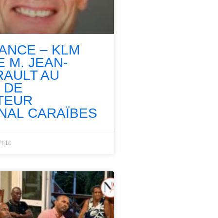
RANCE – KLM
 M. JEAN-
RAULT AU
 DE
TEUR
NAL CARAÏBES
7h10