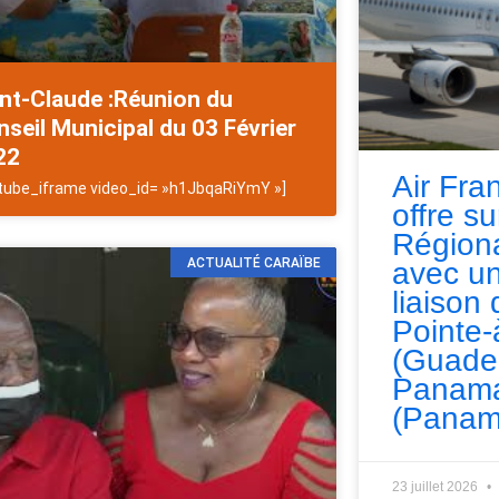
nt-Claude :Réunion du
seil Municipal du 03 Février
22
Air Fra
tube_iframe video_id= »h1JbqaRiYmY »]
offre s
Régiona
ACTUALITÉ CARAÏBE
avec un
liaison 
Pointe-
(Guade
Panama
(Panam
23 juillet 2026