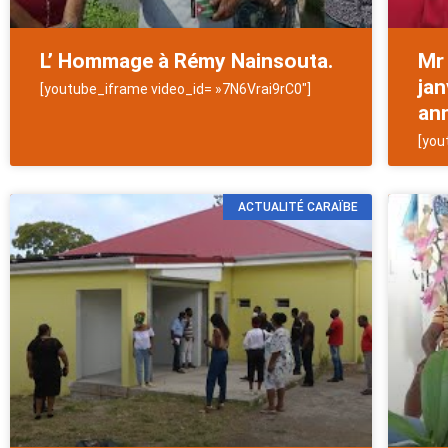
L’ Hommage à Rémy Nainsouta.
Mr 
jan
[youtube_iframe video_id= »7N6Vrai9rC0″]
ann
[you
ACTUALITÉ CARAÏBE