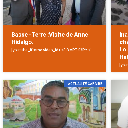
Basse -Terre :VisIte de Anne
Ina
Hidalgo.
ch
Lou
[youtube_iframe video_id= »8i8jVPTK3PY »]
Hab
[you
ACTUALITÉ CARAÏBE