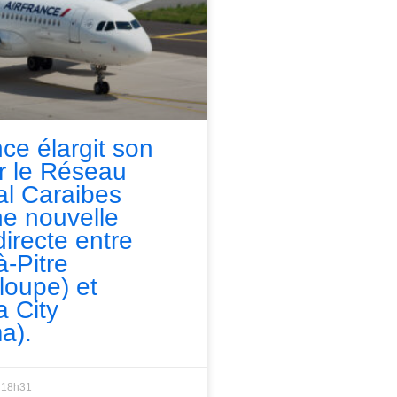
nce élargit son
ur le Réseau
l Caraibes
e nouvelle
directe entre
à-Pitre
loupe) et
 City
a).
18h31