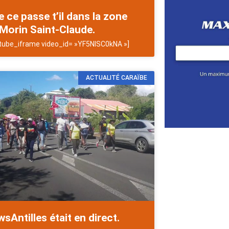
 ce passe t’il dans la zone
Morin Saint-Claude.
tube_iframe video_id= »YF5NlSC0kNA »]
ACTUALITÉ CARAÏBE
sAntilles était en direct.