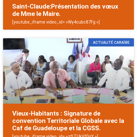
Saint-Claude:Présentation des vœux
de Mme le Maire.
[youtube_iframe video_id= »Wy4cubc87Fg »]
ACTUALITÉ CARAÏBE
Vieux-Habitants : Signature de
convention Territoriale Globale avec la
Caf de Guadeloupe et la CGSS.
[youtube_iframe video_id= »zfLTUkVf0qY »]