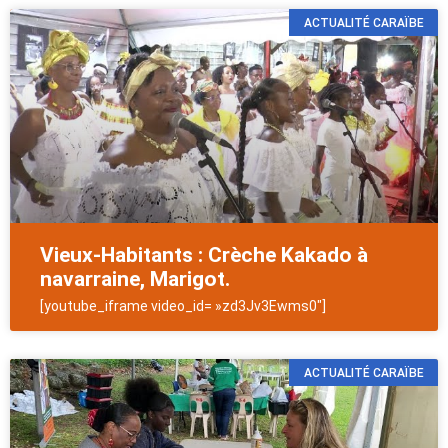
ACTUALITÉ CARAÏBE
Vieux-Habitants : Crèche Kakado à
navarraine, Marigot.
[youtube_iframe video_id= »zd3Jv3Ewms0″]
ACTUALITÉ CARAÏBE