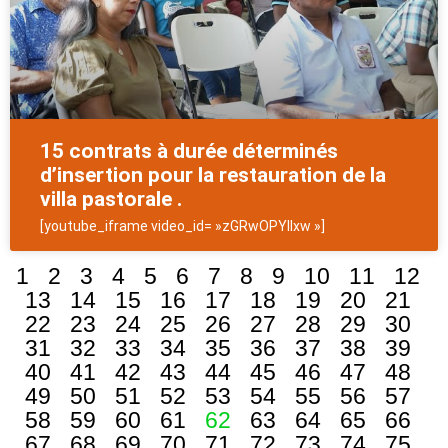
15 contrats à durée déterminés
d’insertion pour la restauration de la
villa pastorale .
[youtube_iframe video_id= »zGRwOPYIIxw »]
1
2
3
4
5
6
7
8
9
10
11
12
13
14
15
16
17
18
19
20
21
22
23
24
25
26
27
28
29
30
31
32
33
34
35
36
37
38
39
40
41
42
43
44
45
46
47
48
49
50
51
52
53
54
55
56
57
58
59
60
61
62
63
64
65
66
67
68
69
70
71
72
73
74
75