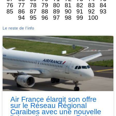
76
77
78
79
80
81
82
83
84
85
86
87
88
89
90
91
92
93
94
95
96
97
98
99
100
Le reste de l'info
Air France élargit son offre
sur le Réseau Régional
Caraibes avec une nouvelle