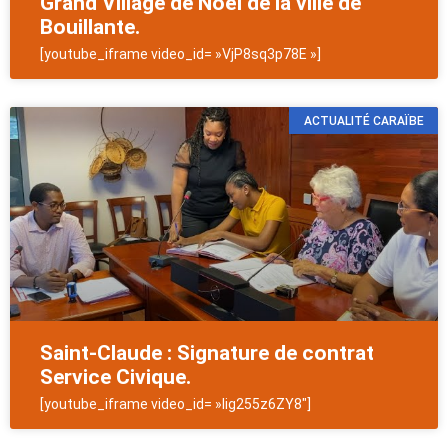
Grand Village de Noël de la ville de
Bouillante.
[youtube_iframe video_id= »VjP8sq3p78E »]
ACTUALITÉ CARAÏBE
Saint-Claude : Signature de contrat
Service Civique.
[youtube_iframe video_id= »lig255z6ZY8″]