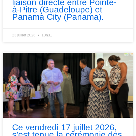
liaison directe entre Pointe-
à-Pitre (Guadeloupe) et
Panama City (Panama).
23 juillet 2026
18h31
Ce vendredi 17 juillet 2026,
s’est tenue la cérémonie des