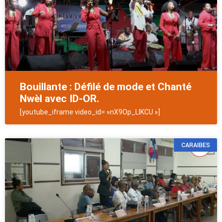
Bouillante : Défilé de mode et Chanté
Nwèl avec ID-OR.
[youtube_iframe video_id= »nX9Op_LlKCU »]
CARAIBES