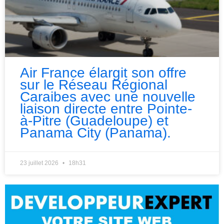
Air France élargit son offre
sur le Réseau Régional
Caraibes avec une nouvelle
liaison directe entre Pointe-
à-Pitre (Guadeloupe) et
Panama City (Panama).
23 juillet 2026
18h31