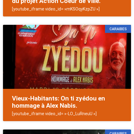
du projet Action Coeur de Ville.
[youtube_iframe video_id= »mKSOqyKzpZU »]
CARAIBES
Vieux-Habitants: On ti zyédou en
hommage à Alex Nabis.
[youtube_iframe video_id= »-LO_LuRneuU »]
CARAIBES