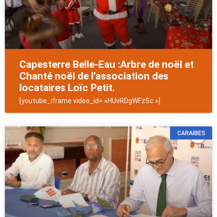
Capesterre Belle-Eau :Arbre de noël et
Chanté noël de l’association des
locataires Loïc Petit.
[youtube_iframe video_id= »HUvRDgWFzSc »]
CARAIBES