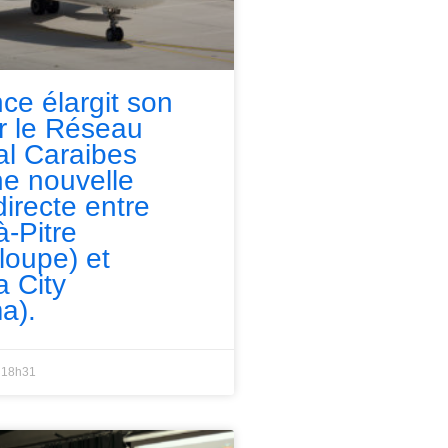
nce élargit son
ur le Réseau
l Caraibes
e nouvelle
directe entre
à-Pitre
loupe) et
 City
a).
18h31