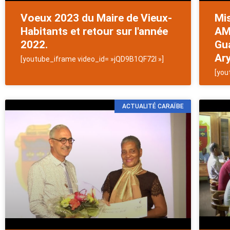
Voeux 2023 du Maire de Vieux-
Mis
Habitants et retour sur l'année
AM
2022.
Gua
Ary
[youtube_iframe video_id= »jQD9B1QF72I »]
[you
ACTUALITÉ CARAÏBE