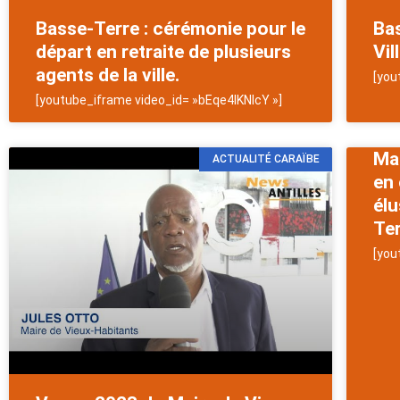
Basse-Terre : cérémonie pour le
Bas
départ en retraite de plusieurs
Vil
agents de la ville.
[you
[youtube_iframe video_id= »bEqe4IKNlcY »]
Mat
ACTUALITÉ CARAÏBE
en 
él
Ter
[you