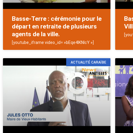
Basse-Terre : cérémonie pour le
Bas
départ en retraite de plusieurs
Vil
agents de la ville.
[you
[youtube_iframe video_id= »bEqe4IKNlcY »]
ACTUALITÉ CARAÏBE