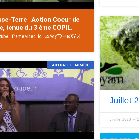
se-Terre : Action Coeur de
le, tenue du 3 ème COPIL.
tube_iframe video_id= »xAdyTXHuqXY »]
ACTUALITÉ CARAÏBE
Juillet 
1 juillet 2026
1