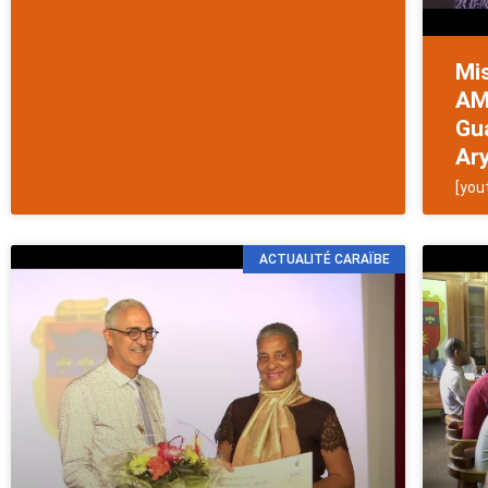
Mis
AM
Gua
Ary
[you
ACTUALITÉ CARAÏBE