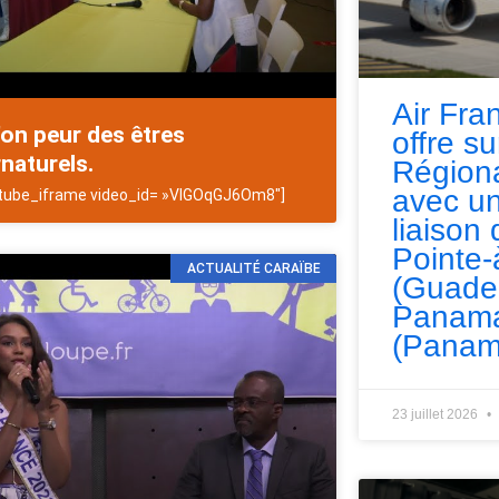
Air Fra
'on peur des êtres
offre s
naturels.
Régiona
avec un
tube_iframe video_id= »VIGOqGJ6Om8″]
liaison 
Pointe-
ACTUALITÉ CARAÏBE
(Guade
Panama
(Panam
23 juillet 2026