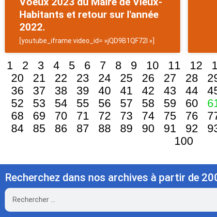
Voeux 2023 du Maire de Vieux-
Habitants et retour sur l'année
2022.
[youtube_iframe video_id= »jQD9B1QF72I »]
1
2
3
4
5
6
7
8
9
10
11
12
20
21
22
23
24
25
26
27
28
2
36
37
38
39
40
41
42
43
44
4
52
53
54
55
56
57
58
59
60
6
68
69
70
71
72
73
74
75
76
7
84
85
86
87
88
89
90
91
92
9
100
Recherchez dans nos archives à partir de 20
Rechercher