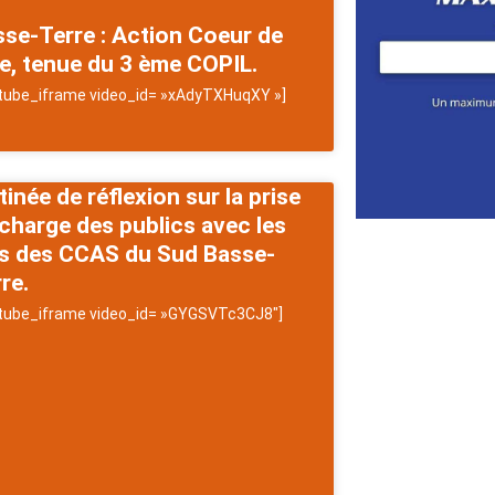
se-Terre : Action Coeur de
le, tenue du 3 ème COPIL.
tube_iframe video_id= »xAdyTXHuqXY »]
inée de réflexion sur la prise
charge des publics avec les
us des CCAS du Sud Basse-
re.
tube_iframe video_id= »GYGSVTc3CJ8″]