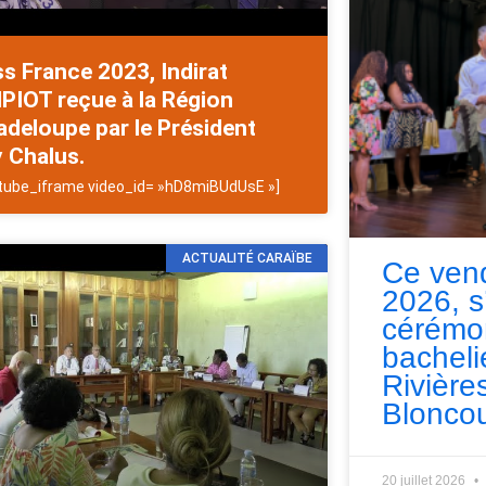
s France 2023, Indirat
PIOT reçue à la Région
deloupe par le Président
 Chalus.
tube_iframe video_id= »hD8miBUdUsE »]
ACTUALITÉ CARAÏBE
Ce vend
2026, s
cérémo
bacheli
Rivières
Bloncou
20 juillet 2026