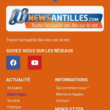
Toute l’actualité des îles sur le net
SUIVEZ-NOUS SUR LES RÉSEAUX
F
Y
a
o
c
u
e
t
ACTUALITÉ
INFORMATIONS
b
u
Actualité
Qui sommes nous ?
o
b
Reportages
Mentions légales
o
e
Société
Contact
k
Politique
NEWSLETTER