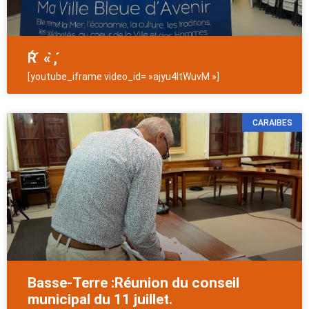
Ŕ ́ « ̀, ́
[youtube_iframe video_id= »ajyu4ltWuvM »]
CARAIBES
Basse-Terre :Réunion du conseil
municipal du 11 juillet.