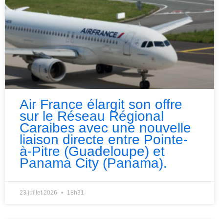
Air France élargit son offre
sur le Réseau Régional
Caraibes avec une nouvelle
liaison directe entre Pointe-
à-Pitre (Guadeloupe) et
Panama City (Panama).
23 juillet 2026
18h31