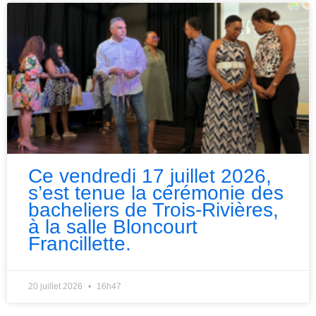
Ce vendredi 17 juillet 2026,
s’est tenue la cérémonie des
bacheliers de Trois-Rivières,
à la salle Bloncourt
Francillette.
20 juillet 2026
16h47