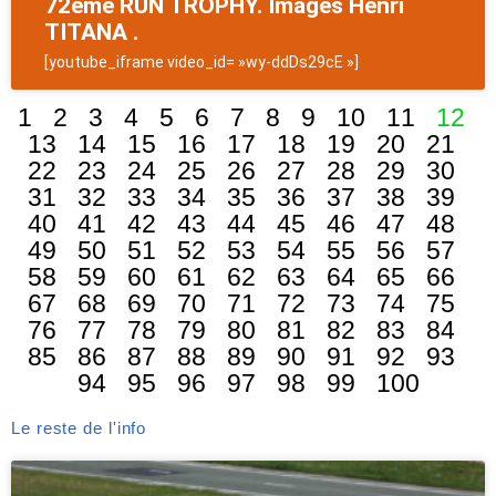
72ème RUN TROPHY. Images Henri
TITANA .
[youtube_iframe video_id= »wy-ddDs29cE »]
1
2
3
4
5
6
7
8
9
10
11
12
13
14
15
16
17
18
19
20
21
22
23
24
25
26
27
28
29
30
31
32
33
34
35
36
37
38
39
40
41
42
43
44
45
46
47
48
49
50
51
52
53
54
55
56
57
58
59
60
61
62
63
64
65
66
67
68
69
70
71
72
73
74
75
76
77
78
79
80
81
82
83
84
85
86
87
88
89
90
91
92
93
94
95
96
97
98
99
100
Le reste de l'info