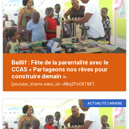
Baillif : Fête de la parentalité avec le
CCAS « Partageons nos rêves pour
construire demain ».
[youtube_iframe video_id= »NBqZPsO8T88″]
ACTUALITÉ CARAÏBE