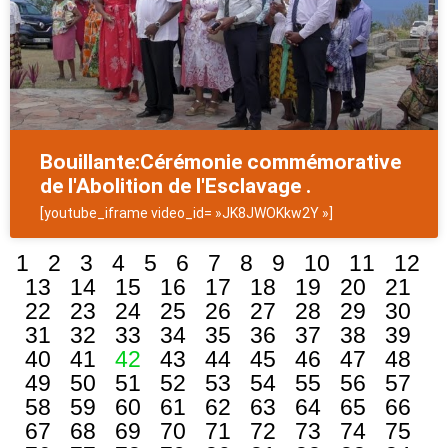
Bouillante:Cérémonie commémorative
de l'Abolition de l'Esclavage .
[youtube_iframe video_id= »JK8JWOKkw2Y »]
1
2
3
4
5
6
7
8
9
10
11
12
13
14
15
16
17
18
19
20
21
22
23
24
25
26
27
28
29
30
31
32
33
34
35
36
37
38
39
40
41
42
43
44
45
46
47
48
49
50
51
52
53
54
55
56
57
58
59
60
61
62
63
64
65
66
67
68
69
70
71
72
73
74
75