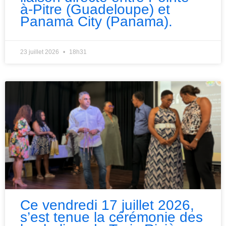
à-Pitre (Guadeloupe) et
Panama City (Panama).
23 juillet 2026
18h31
Ce vendredi 17 juillet 2026,
s’est tenue la cérémonie des