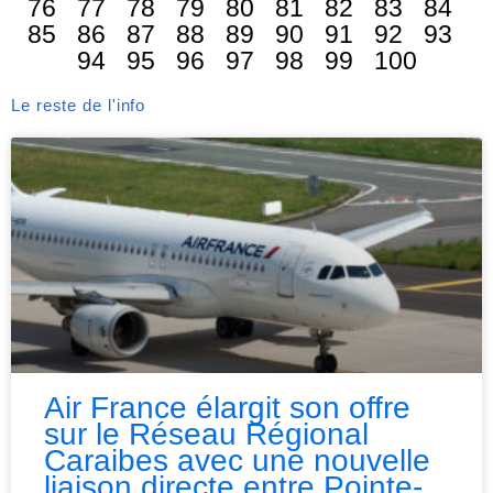
76
77
78
79
80
81
82
83
84
85
86
87
88
89
90
91
92
93
94
95
96
97
98
99
100
Le reste de l'info
Air France élargit son offre
sur le Réseau Régional
Caraibes avec une nouvelle
liaison directe entre Pointe-