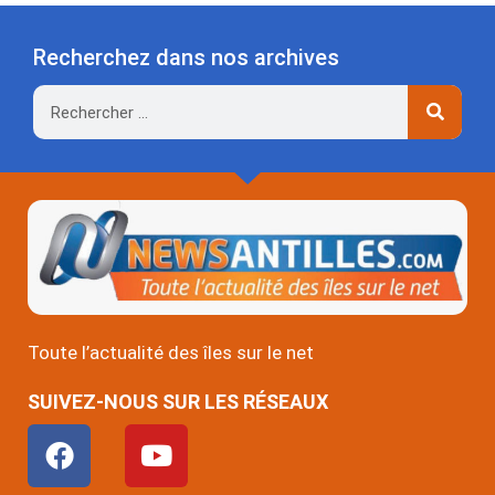
Recherchez dans nos archives
Rechercher
Toute l’actualité des îles sur le net
SUIVEZ-NOUS SUR LES RÉSEAUX
F
Y
a
o
c
u