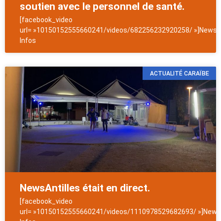
soutien avec le personnel de santé.
[facebook_video
url= »10150152555660241/videos/682256232920258/ »]NewsAn
Infos
ACTUALITÉ CARAÏBE
NewsAntilles était en direct.
[facebook_video
url= »10150152555660241/videos/1110978529682693/ »]NewsA