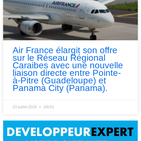
Air France élargit son offre
sur le Réseau Régional
Caraibes avec une nouvelle
liaison directe entre Pointe-
à-Pitre (Guadeloupe) et
Panama City (Panama).
23 juillet 2026
18h31