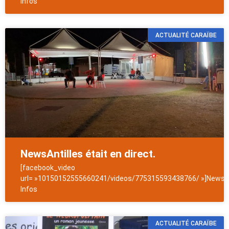
Infos
ACTUALITÉ CARAÏBE
NewsAntilles était en direct.
[facebook_video
url= »10150152555660241/videos/775315593438766/ »]NewsAn
Infos
ACTUALITÉ CARAÏBE