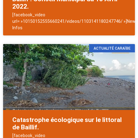
2022.
[facebook_video
url= »10150152555660241/videos/1103141180247746/ »]NewsA
Infos
ACTUALITÉ CARAÏBE
Catastrophe écologique sur le littoral
de Baillif.
[facebook_video