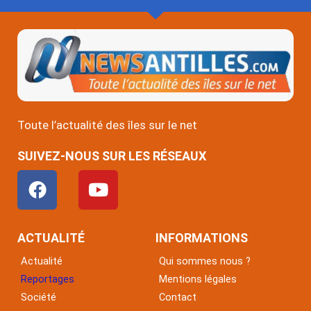
Toute l’actualité des îles sur le net
SUIVEZ-NOUS SUR LES RÉSEAUX
F
Y
a
o
c
u
e
t
ACTUALITÉ
INFORMATIONS
b
u
Actualité
Qui sommes nous ?
o
b
Reportages
Mentions légales
o
e
Société
Contact
k