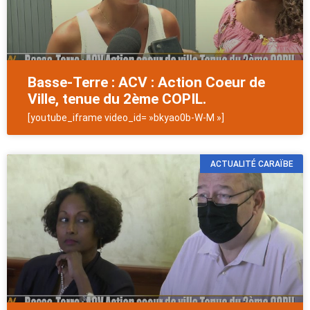
Basse-Terre : ACV : Action Coeur de
Ville, tenue du 2ème COPIL.
[youtube_iframe video_id= »bkyao0b-W-M »]
ACTUALITÉ CARAÏBE