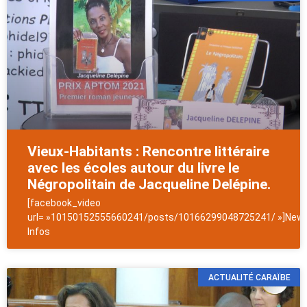
Vieux-Habitants : Rencontre littéraire
avec les écoles autour du livre le
Négropolitain de Jacqueline Delépine.
[facebook_video
url= »10150152555660241/posts/10166299048725241/ »]News
Infos
ACTUALITÉ CARAÏBE