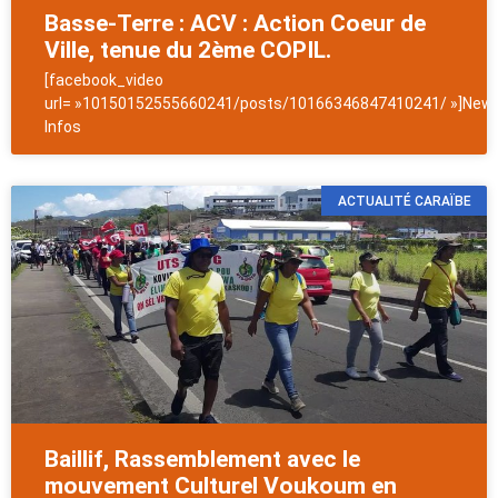
Basse-Terre : ACV : Action Coeur de
Ville, tenue du 2ème COPIL.
[facebook_video
url= »10150152555660241/posts/10166346847410241/ »]News
Infos
ACTUALITÉ CARAÏBE
Baillif, Rassemblement avec le
mouvement Culturel Voukoum en