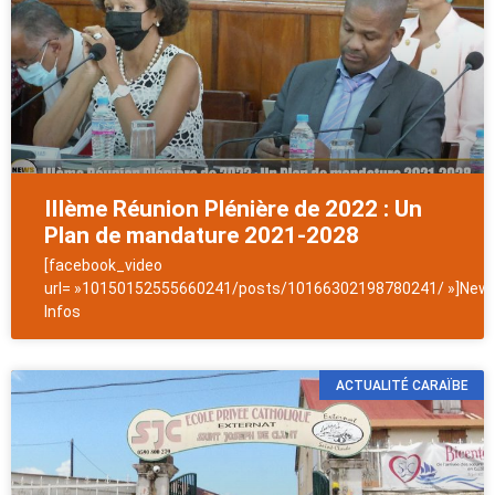
IIIème Réunion Plénière de 2022 : Un
Plan de mandature 2021-2028
[facebook_video
url= »10150152555660241/posts/10166302198780241/ »]News
Infos
ACTUALITÉ CARAÏBE