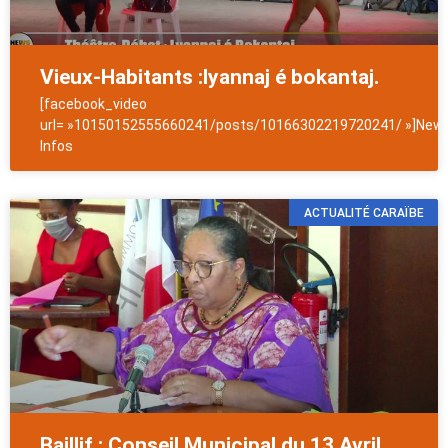
Vieux-Habitants :lyannaj é bokantaj.
[facebook_video
url= »10150152555660241/posts/10166302219720241/ »]News
Infos
ACTUALITÉ CARAÏBE
Baillif : Conseil Municipal du 13 Avril