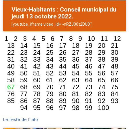
Vieux-Habitants : Conseil municipal du
jeudi 13 octobre 2022.
[youtube_iframe video_id= »nRZJ00t2DU0″]
1
2
3
4
5
6
7
8
9
10
11
12
13
14
15
16
17
18
19
20
21
22
23
24
25
26
27
28
29
30
31
32
33
34
35
36
37
38
39
40
41
42
43
44
45
46
47
48
49
50
51
52
53
54
55
56
57
58
59
60
61
62
63
64
65
66
67
68
69
70
71
72
73
74
75
76
77
78
79
80
81
82
83
84
85
86
87
88
89
90
91
92
93
94
95
96
97
98
99
100
Le reste de l'info