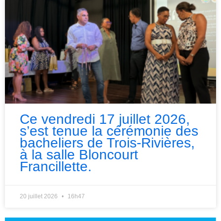
Ce vendredi 17 juillet 2026,
s’est tenue la cérémonie des
bacheliers de Trois-Rivières,
à la salle Bloncourt
Francillette.
20 juillet 2026
16h47