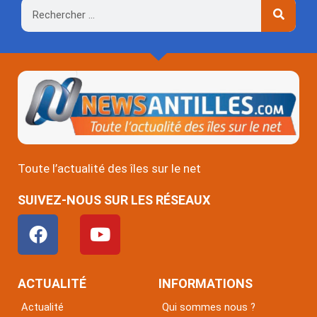
Rechercher
Toute l’actualité des îles sur le net
SUIVEZ-NOUS SUR LES RÉSEAUX
F
Y
a
o
c
u
e
t
ACTUALITÉ
INFORMATIONS
b
u
Actualité
Qui sommes nous ?
o
b