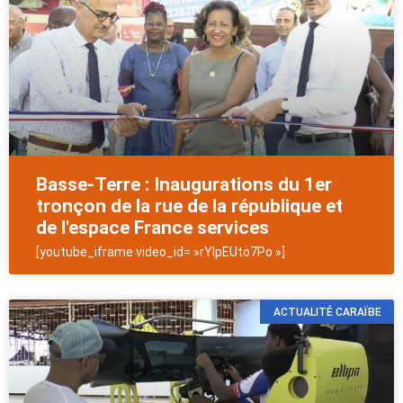
Basse-Terre : Inaugurations du 1er
tronçon de la rue de la république et
de l'espace France services
[youtube_iframe video_id= »rYlpEUto7Po »]
ACTUALITÉ CARAÏBE