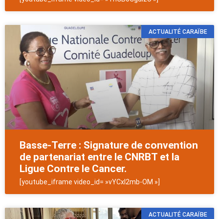
ACTUALITÉ CARAÏBE
Basse-Terre : Signature de convention
de partenariat entre le CNRBT et la
Ligue Contre le Cancer.
[youtube_iframe video_id= »vYCxl2mb-OM »]
ACTUALITÉ CARAÏBE