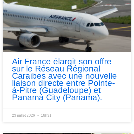
Air France élargit son offre
sur le Réseau Régional
Caraibes avec une nouvelle
liaison directe entre Pointe-
à-Pitre (Guadeloupe) et
Panama City (Panama).
23 juillet 2026
18h31