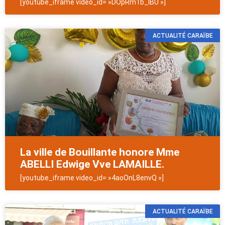
[youtube_iframe video_id= »DOpRm1b_lBU »]
ACTUALITÉ CARAÏBE
La ville de Bouillante honore Mme
ABELLI Edwige Vve LAMAILLE.
[youtube_iframe video_id= »4aoOnL8envQ »]
ACTUALITÉ CARAÏBE