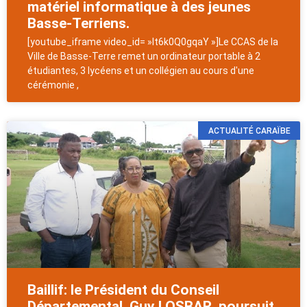
matériel informatique à des jeunes
Basse-Terriens.
[youtube_iframe video_id= »It6k0Q0gqaY »]Le CCAS de la
Ville de Basse-Terre remet un ordinateur portable à 2
étudiantes, 3 lycéens et un collégien au cours d'une
cérémonie ,
ACTUALITÉ CARAÏBE
Baillif: le Président du Conseil
Départemental, Guy LOSBAR, poursuit