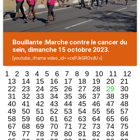
Bouillante :Marche contre le cancer du
sein, dimanche 15 octobre 2023.
[youtube_iframe video_id= »cePJkGROvdU »]
1
2
3
4
5
6
7
8
9
10
11
12
13
14
15
16
17
18
19
20
21
22
23
24
25
26
27
28
29
30
31
32
33
34
35
36
37
38
39
40
41
42
43
44
45
46
47
48
49
50
51
52
53
54
55
56
57
58
59
60
61
62
63
64
65
66
67
68
69
70
71
72
73
74
75
76
77
78
79
80
81
82
83
84