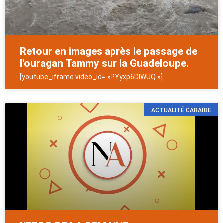
Retour en images après le passage de
l'ouragan Tammy sur la Guadeloupe.
[youtube_iframe video_id= »PYyxp6DIWUQ »]
ACTUALITÉ CARAÏBE