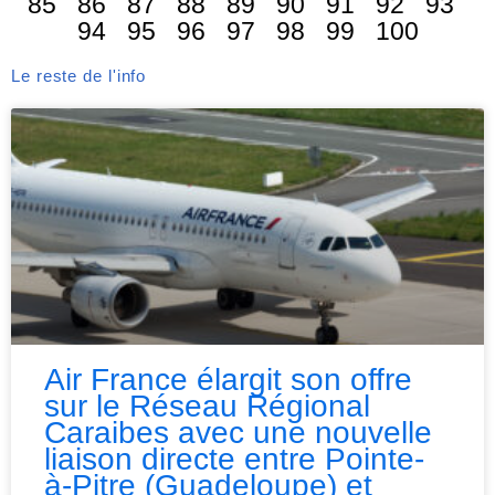
85
86
87
88
89
90
91
92
93
94
95
96
97
98
99
100
Le reste de l'info
Air France élargit son offre
sur le Réseau Régional
Caraibes avec une nouvelle
liaison directe entre Pointe-
à-Pitre (Guadeloupe) et