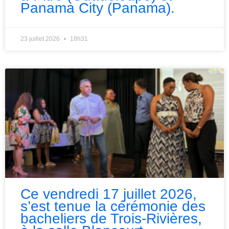
Panama City (Panama).
23 juillet 2026
18h31
Ce vendredi 17 juillet 2026,
s’est tenue la cérémonie des
bacheliers de Trois-Rivières,