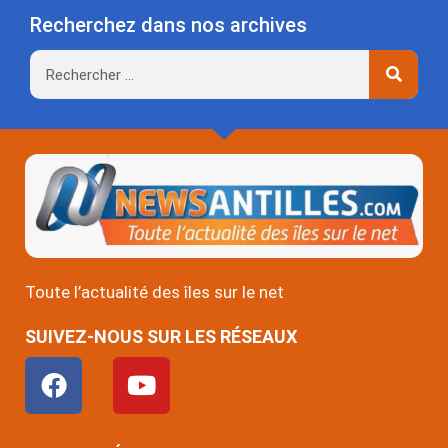
Recherchez dans nos archives
Rechercher
Toute l’actualité des îles sur le net
SUIVEZ-NOUS SUR LES RÉSEAUX
F
Y
a
o
c
u
e
t