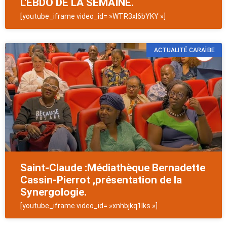
L'EBDO DE LA SEMAINE.
[youtube_iframe video_id= »WTR3xl6bYKY »]
ACTUALITÉ CARAÏBE
Saint-Claude :Médiathèque Bernadette
Cassin-Pierrot ,présentation de la
Synergologie.
[youtube_iframe video_id= »xnhbjkq1lks »]