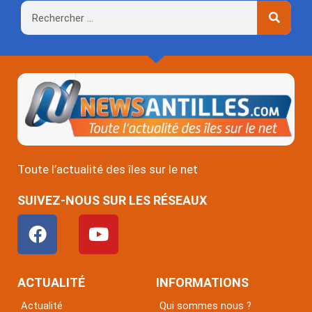
Rechercher
Toute l’actualité des îles sur le net
SUIVEZ-NOUS SUR LES RÉSEAUX
F
Y
a
o
c
u
e
t
ACTUALITÉ
INFORMATIONS
b
u
Actualité
Qui sommes nous ?