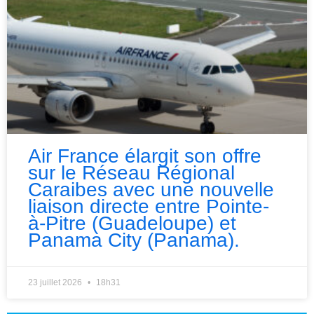
Air France élargit son offre
sur le Réseau Régional
Caraibes avec une nouvelle
liaison directe entre Pointe-
à-Pitre (Guadeloupe) et
Panama City (Panama).
23 juillet 2026
18h31