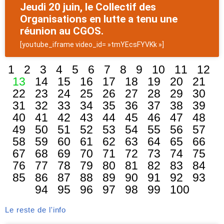
Jeudi 20 juin, le Collectif des
Organisations en lutte a tenu une
réunion au CGOS.
[youtube_iframe video_id= »tmYEcsFYVKk »]
1
2
3
4
5
6
7
8
9
10
11
12
13
14
15
16
17
18
19
20
21
22
23
24
25
26
27
28
29
30
31
32
33
34
35
36
37
38
39
40
41
42
43
44
45
46
47
48
49
50
51
52
53
54
55
56
57
58
59
60
61
62
63
64
65
66
67
68
69
70
71
72
73
74
75
76
77
78
79
80
81
82
83
84
85
86
87
88
89
90
91
92
93
94
95
96
97
98
99
100
Le reste de l'info