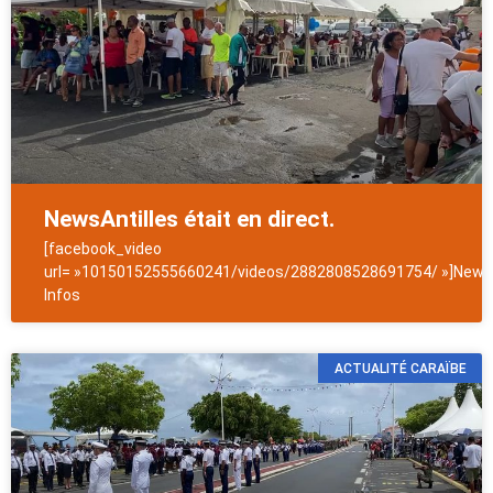
NewsAntilles était en direct.
[facebook_video
url= »10150152555660241/videos/2882808528691754/ »]NewsA
Infos
ACTUALITÉ CARAÏBE