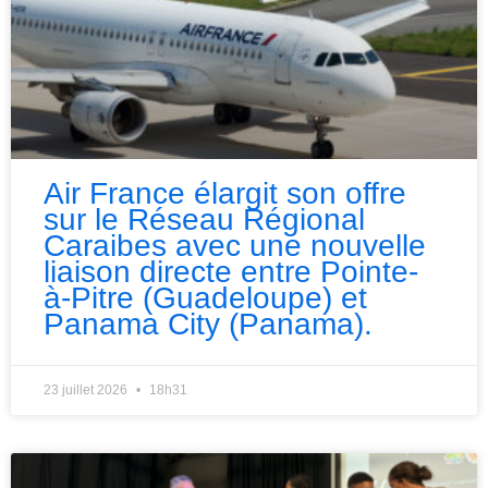
Air France élargit son offre
sur le Réseau Régional
Caraibes avec une nouvelle
liaison directe entre Pointe-
à-Pitre (Guadeloupe) et
Panama City (Panama).
23 juillet 2026
18h31