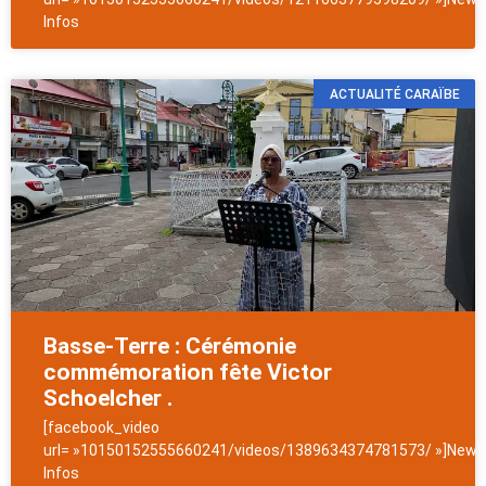
Infos
ACTUALITÉ CARAÏBE
Basse-Terre : Cérémonie
commémoration fête Victor
Schoelcher .
[facebook_video
url= »10150152555660241/videos/1389634374781573/ »]NewsA
Infos