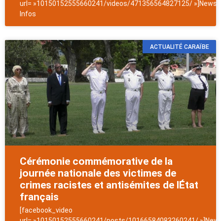
url= »10150152555660241/videos/471356564827125/ »]NewsAn
Infos
ACTUALITÉ CARAÏBE
Cérémonie commémorative de la
journée nationale des victimes de
crimes racistes et antisémites de lÉtat
français
[facebook_video
url= »10150152555660241/posts/10166584083260241/ »]News