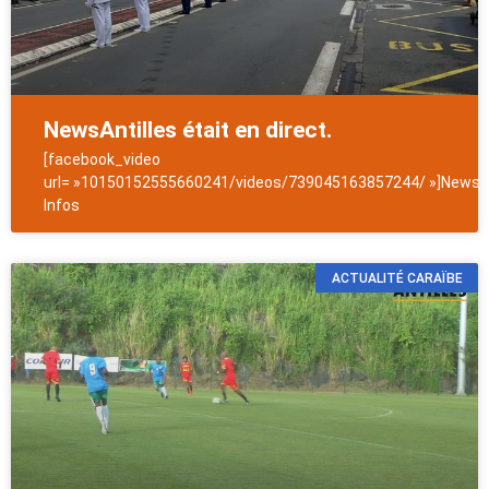
NewsAntilles était en direct.
[facebook_video
url= »10150152555660241/videos/739045163857244/ »]NewsAn
Infos
ACTUALITÉ CARAÏBE