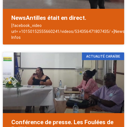
NewsAntilles était en direct.
[facebook_video
url= »10150152555660241/videos/534356471807435/ »]NewsAn
Infos
ACTUALITÉ CARAÏBE
Conférence de presse. Les Foulées de