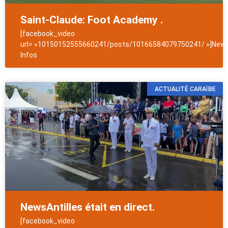
Saint-Claude: Foot Academy .
[facebook_video
url= »10150152555660241/posts/10166584079750241/ »]News
Infos
ACTUALITÉ CARAÏBE
NewsAntilles était en direct.
[facebook_video