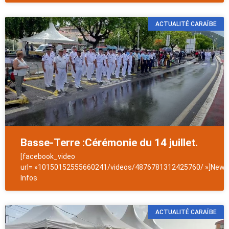
ACTUALITÉ CARAÏBE
Basse-Terre :Cérémonie du 14 juillet.
[facebook_video
url= »10150152555660241/videos/4876781312425760/ »]NewsA
Infos
ACTUALITÉ CARAÏBE