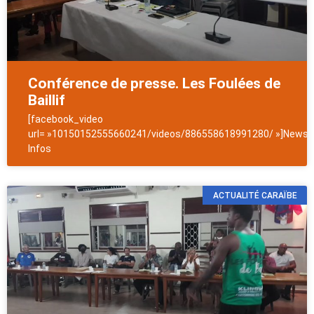
Conférence de presse. Les Foulées de
Baillif
[facebook_video
url= »10150152555660241/videos/886558618991280/ »]NewsAn
Infos
ACTUALITÉ CARAÏBE