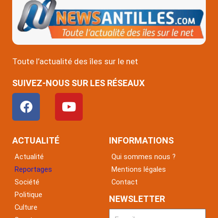
Toute l’actualité des îles sur le net
SUIVEZ-NOUS SUR LES RÉSEAUX
F
Y
a
o
c
u
e
t
ACTUALITÉ
INFORMATIONS
b
u
Actualité
Qui sommes nous ?
o
b
Reportages
Mentions légales
o
e
Société
Contact
k
Politique
NEWSLETTER
Culture