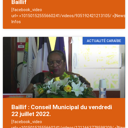
Baillif
[facebook_video
url= »10150152555660241/videos/935192421213105/ »]NewsAn
Infos
ACTUALITÉ CARAÏBE
Baillif : Conseil Municipal du vendredi
22 juillet 2022.
[facebook_video
url= »10150152555660241/videos/1211663779598209/ »]NewsA