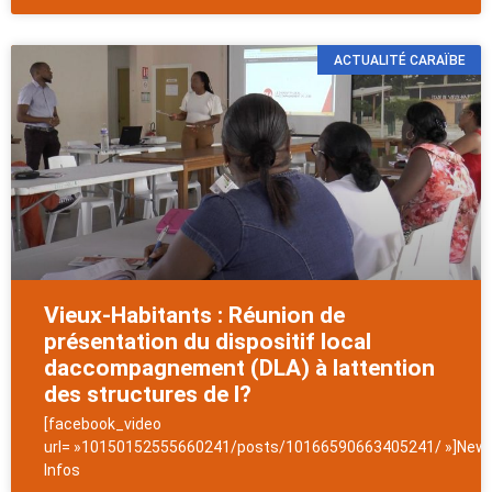
ACTUALITÉ CARAÏBE
Vieux-Habitants : Réunion de
présentation du dispositif local
daccompagnement (DLA) à lattention
des structures de l?
[facebook_video
url= »10150152555660241/posts/10166590663405241/ »]News
Infos