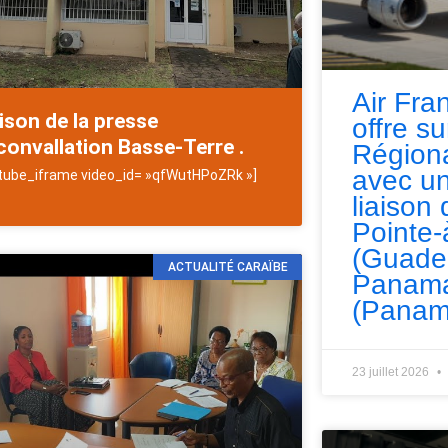
Air Fra
son de la presse
offre s
convallation Basse-Terre .
Régiona
avec un
tube_iframe video_id= »qfWutHPoZRk »]
liaison 
Pointe-
(Guade
ACTUALITÉ CARAÏBE
Panama
(Panam
23 juillet 2026