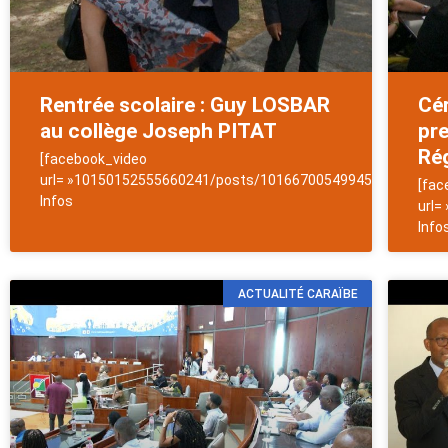
Rentrée scolaire : Guy LOSBAR
Cé
au collège Joseph PITAT
pre
Ré
[facebook_video
url= »10150152555660241/posts/10166700549945241/ »]News
[fac
Infos
url=
Info
ACTUALITÉ CARAÏBE