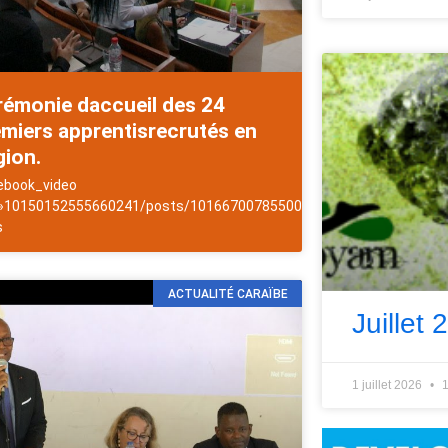
rémonie daccueil des 24
miers apprentisrecrutés en
gion.
Antilles
ebook_video
 »10150152555660241/posts/10166700785500241/ »]NewsAntilles
s
ACTUALITÉ CARAÏBE
Juillet 
1 juillet 2026
1