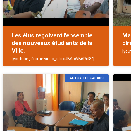
Les élus reçoivent l'ensemble
Mai
des nouveaux étudiants de la
cir
Ville.
[you
[youtube_iframe video_id= »JBAoWB6RcI8″]
ACTUALITÉ CARAÏBE