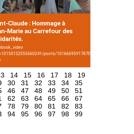
int-Claude : Hommage à
an-Marie au Carrefour des
idarités.
ebook_video
 »10150152555660241/posts/10166695917870241/ »]NewsAntilles
s
13
14
15
16
17
18
19
9
30
31
32
33
34
35
5
46
47
48
49
50
51
1
62
63
64
65
66
67
7
78
79
80
81
82
83
3
94
95
96
97
98
99