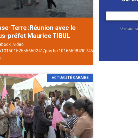
se-Terre :Réunion avec le
us-préfet Maurice TIBUL
ebook_video
 »10150152555660241/posts/10166698490745241/ »]NewsAntilles
s
ACTUALITÉ CARAÏBE