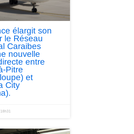
nce élargit son
ur le Réseau
l Caraibes
e nouvelle
directe entre
à-Pitre
loupe) et
 City
a).
18h31