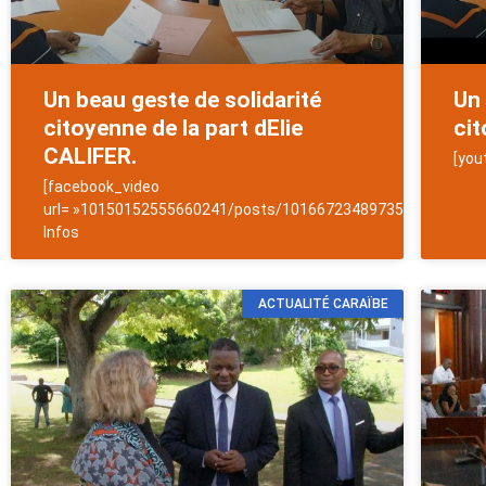
Un beau geste de solidarité
Un 
citoyenne de la part dElie
cit
CALIFER.
[you
[facebook_video
url= »10150152555660241/posts/10166723489735241/ »]News
Infos
ACTUALITÉ CARAÏBE