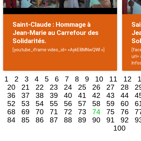
Saint-Claude : Hommage à
Sa
Jean-Marie au Carrefour des
Je
Solidarités.
Sol
[youtube_iframe video_id= »AykE8MNwQWI »]
[fac
url=
Info
1
2
3
4
5
6
7
8
9
10
11
12
20
21
22
23
24
25
26
27
28
2
36
37
38
39
40
41
42
43
44
4
52
53
54
55
56
57
58
59
60
6
68
69
70
71
72
73
74
75
76
7
84
85
86
87
88
89
90
91
92
9
100