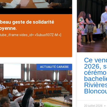
beau geste de solidarité
oyenne.
tube_iframe video_id= »5ubuo937Z-M »]
Antilles
Ce vend
2026, s
ACTUALITÉ CARAÏBE
cérémo
bacheli
Rivières
Bloncou
20 juillet 2026