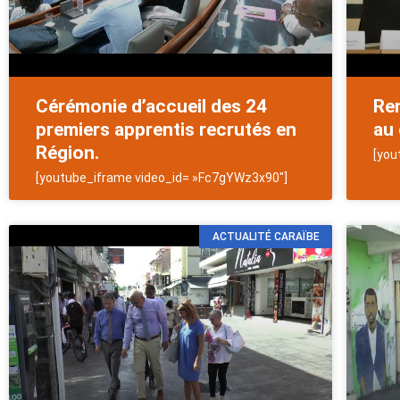
Cérémonie d’accueil des 24
Ren
premiers apprentis recrutés en
au 
Région.
[you
[youtube_iframe video_id= »Fc7gYWz3x90″]
ACTUALITÉ CARAÏBE