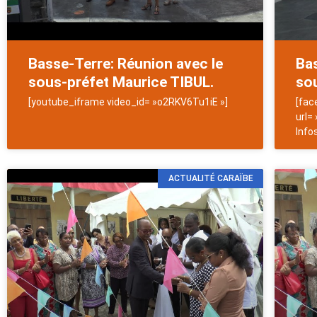
Basse-Terre: Réunion avec le
Bas
sous-préfet Maurice TIBUL.
so
[youtube_iframe video_id= »o2RKV6Tu1iE »]
[fac
url=
Info
ACTUALITÉ CARAÏBE