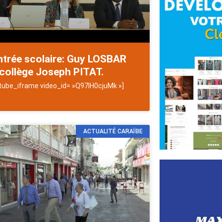
trée scolaire: Guy LOSBAR
collège Joseph PITAT.
tube_iframe video_id= »Q97lH0cjuMk »]
ACTUALITÉ CARAÏBE